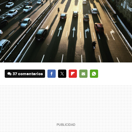
37 comentarios
FACEBOOK
TWITTER
FLIPBOARD
E-
WHATSAPP
MAIL