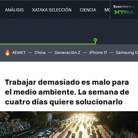
Suscríbete a
ANÁLISIS
XATAKA SELECCIÓN
CIENCIA
MOVILIDAD
HOY SE HABLA DE
AEMET
China
Generación Z
iPhone 17
Samsung G
Trabajar demasiado es malo para
el medio ambiente. La semana de
cuatro días quiere solucionarlo