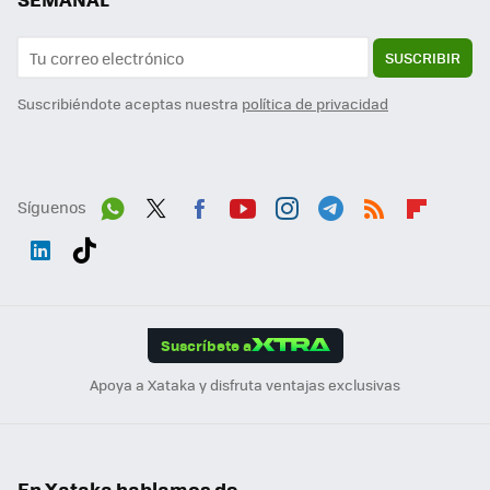
SUSCRIBIR
Suscribiéndote aceptas nuestra
política de privacidad
Síguenos
Wh
Twit
Fac
You
Inst
Tele
RSS
Flip
ats
ter
ebo
tub
agr
gra
boa
Link
Tikt
App
ok
e
am
m
rd
edI
ok
Suscríbete a
n
Apoya a Xataka y disfruta ventajas exclusivas
En Xataka hablamos de...