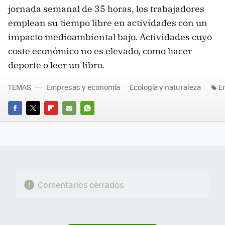
jornada semanal de 35 horas, los trabajadores
emplean su tiempo libre en actividades con un
impacto medioambiental bajo. Actividades cuyo
coste económico no es elevado, como hacer
deporte o leer un libro.
TEMAS
Empresas y economía
Ecología y naturaleza
E
FACEBOOK
TWITTER
FLIPBOARD
E-
WHATSAPP
MAIL
Comentarios cerrados