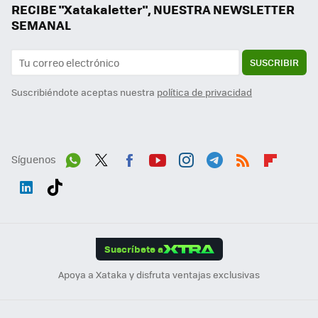
RECIBE "Xatakaletter", NUESTRA NEWSLETTER
SEMANAL
SUSCRIBIR
Suscribiéndote aceptas nuestra
política de privacidad
Síguenos
Wh
Twit
Fac
You
Inst
Tele
RSS
Flip
ats
ter
ebo
tub
agr
gra
boa
Link
Tikt
App
ok
e
am
m
rd
edI
ok
Suscríbete a
n
Apoya a Xataka y disfruta ventajas exclusivas