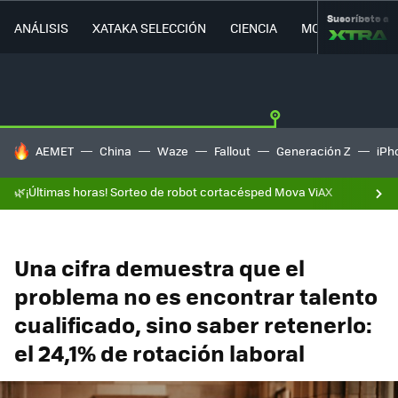
Suscríbete a
ANÁLISIS
XATAKA SELECCIÓN
CIENCIA
MOVILIDAD
HOY SE HABLA DE
AEMET
China
Waze
Fallout
Generación Z
iPh
🌿¡Últimas horas! Sorteo de robot cortacésped Mova ViAX
Una cifra demuestra que el
problema no es encontrar talento
cualificado, sino saber retenerlo:
el 24,1% de rotación laboral