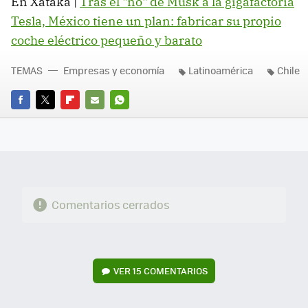
En Xataka |
Tras el "no" de Musk a la gigafactoría
Tesla, México tiene un plan: fabricar su propio
coche eléctrico pequeño y barato
TEMAS
Empresas y economía
Latinoamérica
Chile
FACEBOOK
TWITTER
FLIPBOARD
E-
WHATSAPP
MAIL
Comentarios cerrados
VER
15 COMENTARIOS