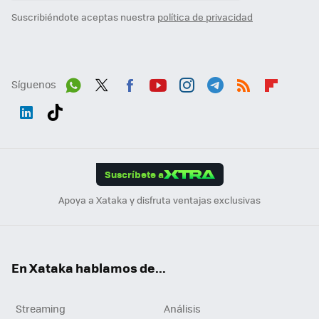
Suscribiéndote aceptas nuestra
política de privacidad
Síguenos
Wh
Twit
Fac
You
Inst
Tele
RSS
Flip
ats
ter
ebo
tub
agr
gra
boa
Link
Tikt
App
ok
e
am
m
rd
edI
ok
Suscríbete a
n
Apoya a Xataka y disfruta ventajas exclusivas
En Xataka hablamos de...
Streaming
Análisis