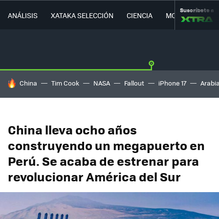
Suscríbete a
ANÁLISIS
XATAKA SELECCIÓN
CIENCIA
MOVILIDAD
HOY SE HABLA DE
China
Tim Cook
NASA
Fallout
iPhone 17
Arabi
China lleva ocho años
construyendo un megapuerto en
Perú. Se acaba de estrenar para
revolucionar América del Sur