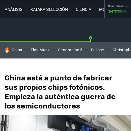
Suscríbete a
ANÁLISIS
XATAKA SELECCIÓN
CIENCIA
MOVILIDAD
HOY SE HABLA DE
China
Elon Musk
Generación Z
Eclipse
Christoph
China está a punto de fabricar
sus propios chips fotónicos.
Empieza la auténtica guerra de
los semiconductores