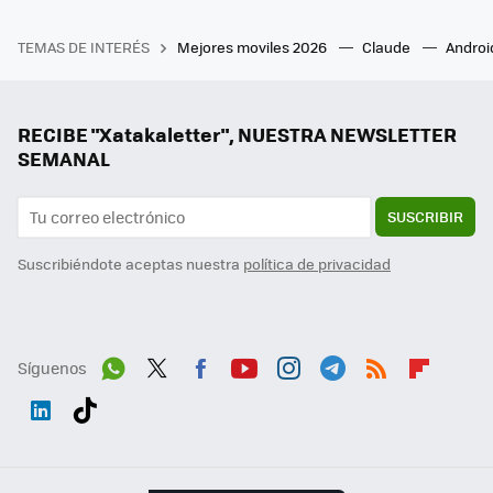
TEMAS DE INTERÉS
Mejores moviles 2026
Claude
Androi
RECIBE "Xatakaletter", NUESTRA NEWSLETTER
SEMANAL
SUSCRIBIR
Suscribiéndote aceptas nuestra
política de privacidad
Síguenos
Wh
Twit
Fac
You
Inst
Tele
RSS
Flip
ats
ter
ebo
tub
agr
gra
boa
Link
Tikt
App
ok
e
am
m
rd
edI
ok