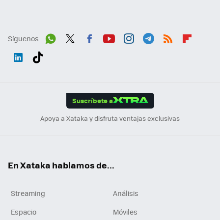
Síguenos
Wh
Twit
Fac
You
Inst
Tele
RSS
Flip
ats
ter
ebo
tub
agr
gra
boa
Link
Tikt
App
ok
e
am
m
rd
edI
ok
Suscríbete a
n
Apoya a Xataka y disfruta ventajas exclusivas
En Xataka hablamos de...
Streaming
Análisis
Espacio
Móviles