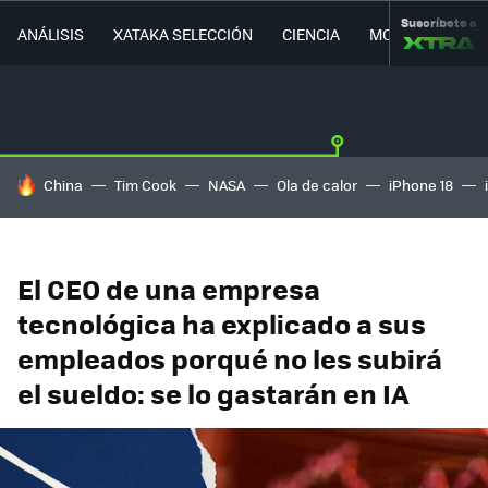
Suscríbete a
ANÁLISIS
XATAKA SELECCIÓN
CIENCIA
MOVILIDAD
HOY SE HABLA DE
China
Tim Cook
NASA
Ola de calor
iPhone 18
El CEO de una empresa
tecnológica ha explicado a sus
empleados porqué no les subirá
el sueldo: se lo gastarán en IA