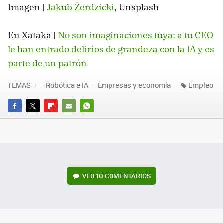
Imagen |
Jakub Żerdzicki
, Unsplash
En Xataka |
No son imaginaciones tuya: a tu CEO
le han entrado delirios de grandeza con la IA y es
parte de un patrón
TEMAS
Robótica e IA
Empresas y economía
Empleo
FACEBOOK
TWITTER
FLIPBOARD
E-
WHATSAPP
MAIL
VER
10 COMENTARIOS