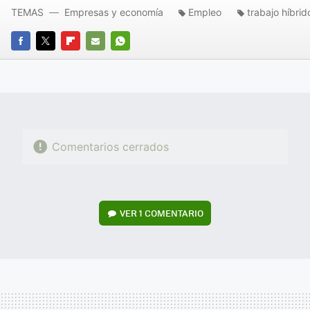
TEMAS
Empresas y economía
Empleo
trabajo híbrid
FACEBOOK
TWITTER
FLIPBOARD
E-
WHATSAPP
MAIL
Comentarios cerrados
VER
1 COMENTARIO