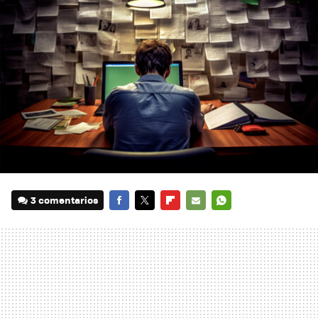
3 comentarios
FACEBOOK
TWITTER
FLIPBOARD
E-
WHATSAPP
MAIL