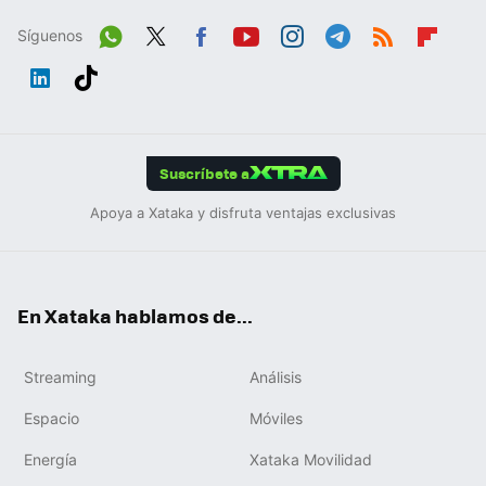
Síguenos
Wh
Twit
Fac
You
Inst
Tele
RSS
Flip
ats
ter
ebo
tub
agr
gra
boa
Link
Tikt
App
ok
e
am
m
rd
edIn
ok
Suscríbete a
Apoya a Xataka y disfruta ventajas exclusivas
En Xataka hablamos de...
Streaming
Análisis
Espacio
Móviles
Energía
Xataka Movilidad