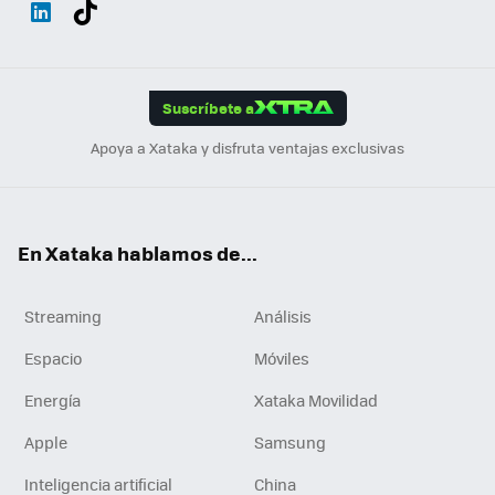
Wh
Twit
Fac
You
Inst
Tele
RSS
Flip
ats
ter
ebo
tub
agr
gra
boa
Link
Tikt
App
ok
e
am
m
rd
edI
ok
Suscríbete a
n
Apoya a Xataka y disfruta ventajas exclusivas
En Xataka hablamos de...
Streaming
Análisis
Espacio
Móviles
Energía
Xataka Movilidad
Apple
Samsung
Inteligencia artificial
China