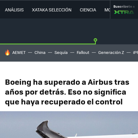
Suscríbete a
ANÁLISIS
XATAKA SELECCIÓN
CIENCIA
MOVILIDAD
HOY SE HABLA DE
AEMET
China
Sequía
Fallout
Generación Z
iP
Boeing ha superado a Airbus tras
años por detrás. Eso no significa
que haya recuperado el control