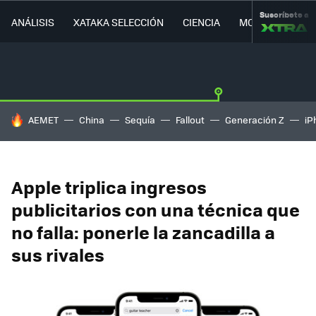
Suscríbete a
ANÁLISIS
XATAKA SELECCIÓN
CIENCIA
MOVILIDAD
HOY SE HABLA DE
AEMET
China
Sequía
Fallout
Generación Z
iP
Apple triplica ingresos
publicitarios con una técnica que
no falla: ponerle la zancadilla a
sus rivales