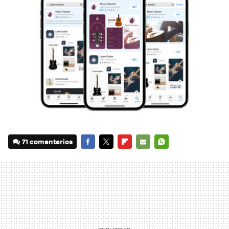
71 comentarios
FACEBOOK
TWITTER
FLIPBOARD
E-
WHATSAPP
MAIL