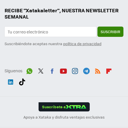
RECIBE "Xatakaletter", NUESTRA NEWSLETTER
SEMANAL
SUSCRIBIR
Suscribiéndote aceptas nuestra
política de privacidad
Síguenos
Wh
Twit
Fac
You
Inst
Tele
RSS
Flip
ats
ter
ebo
tub
agr
gra
boa
Link
Tikt
App
ok
e
am
m
rd
edI
ok
Suscríbete a
n
Apoya a Xataka y disfruta ventajas exclusivas