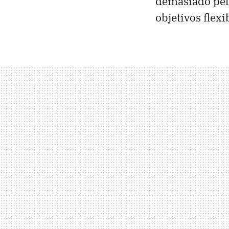
demasiado peli
objetivos flexi