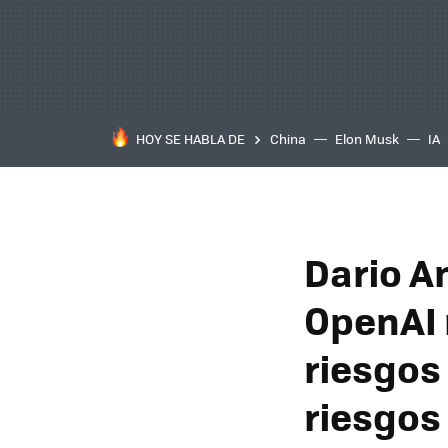
HOY SE HABLA DE
China
Elon Musk
IA
Dario A
OpenAI 
riesgos 
riesgos