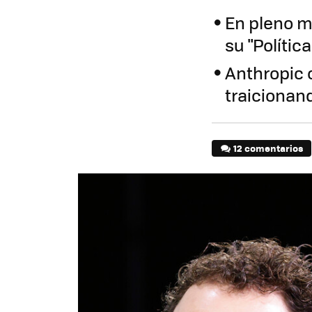
En pleno m
su "Políti
Anthropic 
traicionan
12 comentarios