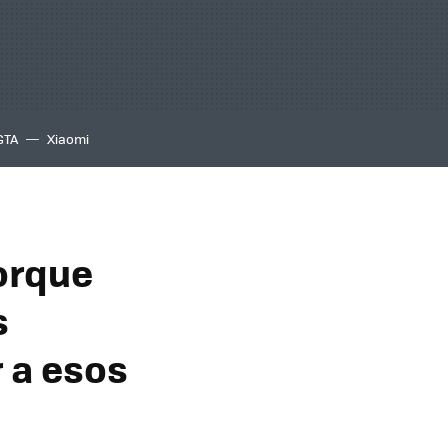
GTA
Xiaomi
orque
s
r a esos