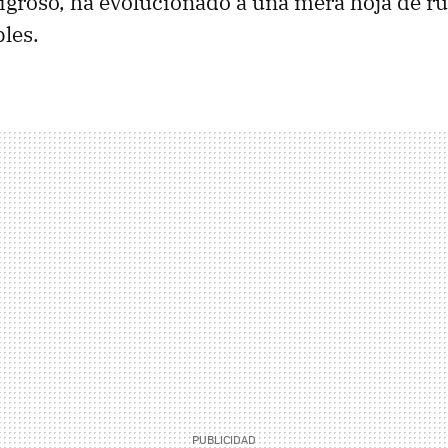
groso, ha evolucionado a una mera hoja de ru
bles.