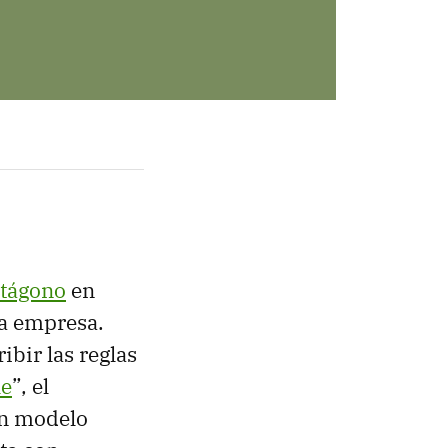
ntágono
en
la empresa.
bir las reglas
le
”, el
un modelo