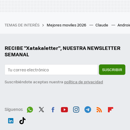
TEMAS DE INTERÉS
Mejores moviles 2026
Claude
Androi
RECIBE "Xatakaletter", NUESTRA NEWSLETTER
SEMANAL
SUSCRIBIR
Suscribiéndote aceptas nuestra
política de privacidad
Síguenos
Wh
Twit
Fac
You
Inst
Tele
RSS
Flip
ats
ter
ebo
tub
agr
gra
boa
Link
Tikt