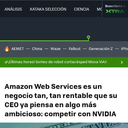
Suscríbete a
ANÁLISIS
XATAKA SELECCIÓN
CIENCIA
MOVILIDAD
HOY SE HABLA DE
AEMET
China
Waze
Fallout
Generación Z
iPh
🌿¡Últimas horas! Sorteo de robot cortacésped Mova ViAX
Amazon Web Services es un
negocio tan, tan rentable que su
CEO ya piensa en algo más
ambicioso: competir con NVIDIA