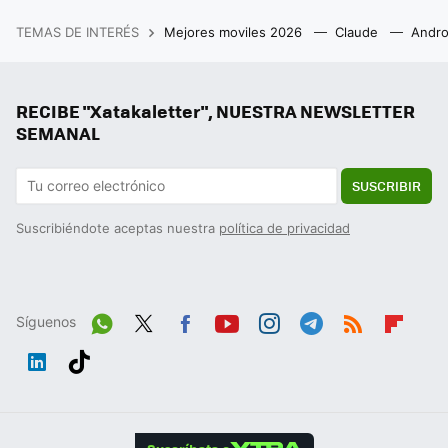
TEMAS DE INTERÉS
Mejores moviles 2026
Claude
Andro
RECIBE "Xatakaletter", NUESTRA NEWSLETTER
SEMANAL
SUSCRIBIR
Suscribiéndote aceptas nuestra
política de privacidad
Síguenos
Wh
Twit
Fac
You
Inst
Tele
RSS
Flip
ats
ter
ebo
tub
agr
gra
boa
Link
Tikt
App
ok
e
am
m
rd
edIn
ok