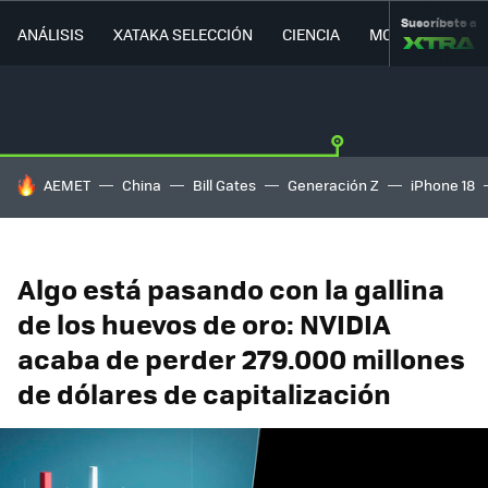
Suscríbete a
ANÁLISIS
XATAKA SELECCIÓN
CIENCIA
MOVILIDAD
HOY SE HABLA DE
AEMET
China
Bill Gates
Generación Z
iPhone 18
Algo está pasando con la gallina
de los huevos de oro: NVIDIA
acaba de perder 279.000 millones
de dólares de capitalización