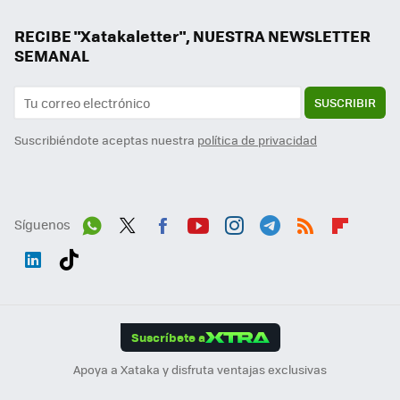
RECIBE "Xatakaletter", NUESTRA NEWSLETTER
SEMANAL
SUSCRIBIR
Suscribiéndote aceptas nuestra
política de privacidad
Síguenos
Wh
Twit
Fac
You
Inst
Tele
RSS
Flip
ats
ter
ebo
tub
agr
gra
boa
Link
Tikt
App
ok
e
am
m
rd
edI
ok
Suscríbete a
n
Apoya a Xataka y disfruta ventajas exclusivas