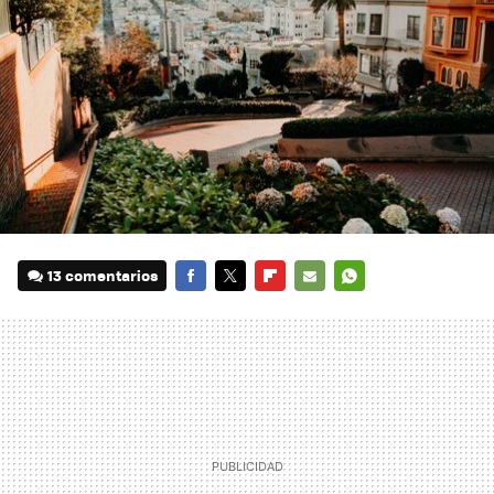
13 comentarios
FACEBOOK
TWITTER
FLIPBOARD
E-
WHATSAPP
MAIL