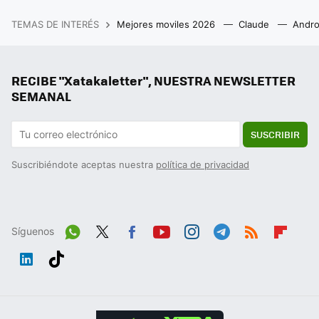
TEMAS DE INTERÉS
Mejores moviles 2026
Claude
Andro
RECIBE "Xatakaletter", NUESTRA NEWSLETTER
SEMANAL
SUSCRIBIR
Suscribiéndote aceptas nuestra
política de privacidad
Síguenos
Wh
Twit
Fac
You
Inst
Tele
RSS
Flip
ats
ter
ebo
tub
agr
gra
boa
Link
Tikt
App
ok
e
am
m
rd
edIn
ok