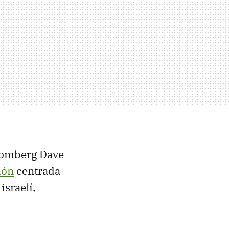
loomberg Dave
ión
centrada
israelí,