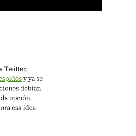
 Twitter,
espidos
y ya se
pciones debían
nda opción:
hora esa idea