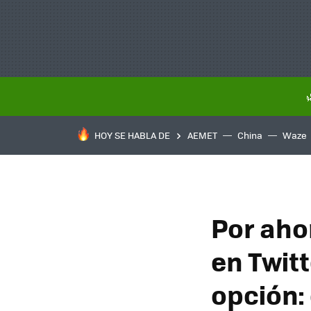
HOY SE HABLA DE
AEMET
China
Waze
Por aho
en Twit
opción: