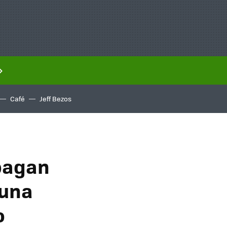
Café
Jeff Bezos
 pagan
 una
o