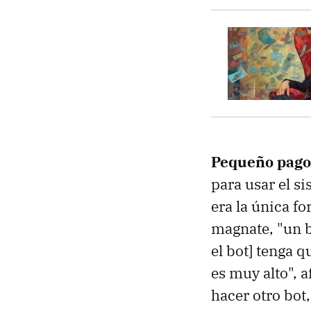
Pequeño pago
para usar el s
era la única f
magnate, "un b
el bot] tenga q
es muy alto", 
hacer otro bot