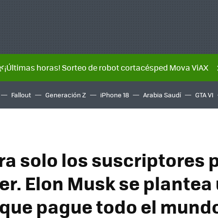
🌿¡Últimas horas! Sorteo de robot cortacésped Mova ViAX
Fallout
Generación Z
iPhone 18
Arabia Saudí
GTA VI
ra solo los suscriptores
ter. Elon Musk se plantea
 que pague todo el mund