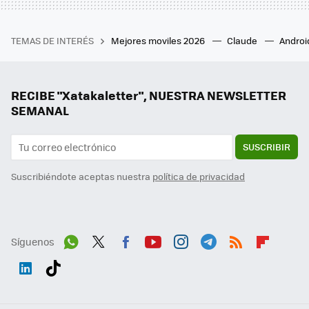
TEMAS DE INTERÉS
Mejores moviles 2026
Claude
Androi
RECIBE "Xatakaletter", NUESTRA NEWSLETTER
SEMANAL
SUSCRIBIR
Suscribiéndote aceptas nuestra
política de privacidad
Síguenos
Wh
Twit
Fac
You
Inst
Tele
RSS
Flip
ats
ter
ebo
tub
agr
gra
boa
Link
Tikt
App
ok
e
am
m
rd