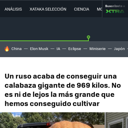
Suscríbete a
ANÁLISIS
XATAKA SELECCIÓN
CIENCIA
MOVILIDAD
HOY SE HABLA DE
China
Elon Musk
IA
Eclipse
Miniserie
Japón
Un ruso acaba de conseguir una
calabaza gigante de 969 kilos. No
es ni de lejos la más grande que
hemos conseguido cultivar