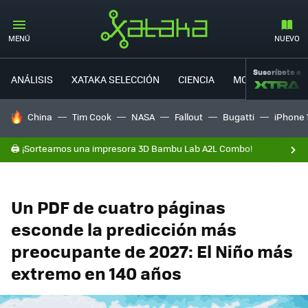
MENÚ
NUEVO
Suscríbete a
ANÁLISIS
XATAKA SELECCIÓN
CIENCIA
MOVILIDAD
HOY SE HABLA DE
China
Tim Cook
NASA
Fallout
Bugatti
iPhone 
🖨️ ¡Sorteamos una impresora 3D Bambu Lab A2L Combo!
Un PDF de cuatro páginas
esconde la predicción más
preocupante de 2027: El Niño más
extremo en 140 años