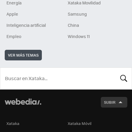
Energía
Xataka Movilidad
Apple
Samsung
Inteligencia artificial
China
Empleo
Windows 11
VER MÁS TEMAS
BUSCA
SUBIR
Xataka
Xataka Móvil