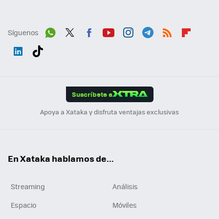
Síguenos
Wh
Twit
Fac
You
Inst
Tele
RSS
Flip
ats
ter
ebo
tub
agr
gra
boa
Link
Tikt
App
ok
e
am
m
rd
edI
ok
Suscríbete a
n
Apoya a Xataka y disfruta ventajas exclusivas
En Xataka hablamos de...
Streaming
Análisis
Espacio
Móviles