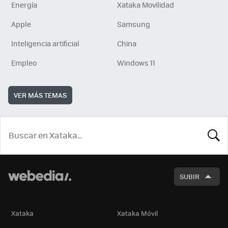
Energía
Xataka Movilidad
Apple
Samsung
Inteligencia artificial
China
Empleo
Windows 11
VER MÁS TEMAS
BUSCA
SUBIR
Xataka
Xataka Móvil