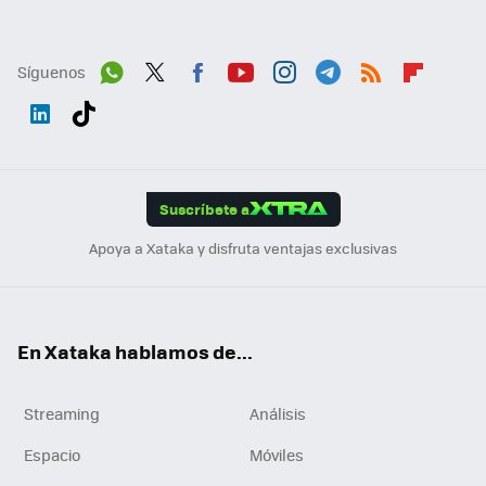
Síguenos
Wh
Twit
Fac
You
Inst
Tele
RSS
Flip
ats
ter
ebo
tub
agr
gra
boa
Link
Tikt
App
ok
e
am
m
rd
edI
ok
Suscríbete a
n
Apoya a Xataka y disfruta ventajas exclusivas
En Xataka hablamos de...
Streaming
Análisis
Espacio
Móviles