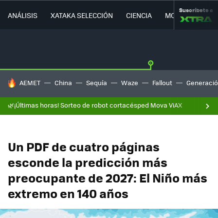
Suscríbete a
ANÁLISIS
XATAKA SELECCIÓN
CIENCIA
MOVILIDAD
HOY SE HABLA DE
AEMET
China
Sequía
Waze
Fallout
Generació
🌿¡Últimas horas! Sorteo de robot cortacésped Mova ViAX
Un PDF de cuatro páginas
esconde la predicción más
preocupante de 2027: El Niño más
extremo en 140 años