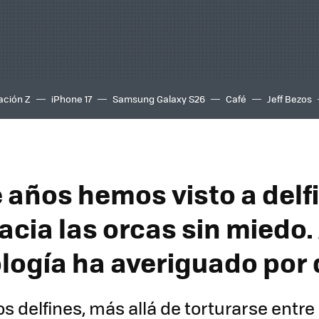
ación Z
iPhone 17
Samsung Galaxy S26
Café
Jeff Bezos
 años hemos visto a delf
acia las orcas sin miedo.
ología ha averiguado por
os delfines, más allá de torturarse entre 