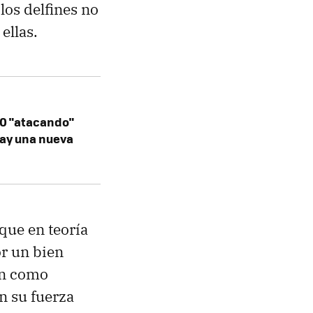
los delfines no
ellas.
20 "atacando"
Hay una nueva
 que en teoría
or un bien
úan como
n su fuerza