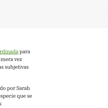
ordinada
para
imera vez
as subjetivas
do por Sarah
especie que se
s