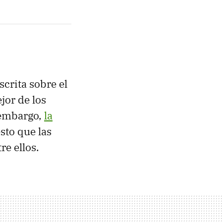
scrita sobre el
ejor de los
n embargo,
la
esto que las
re ellos.