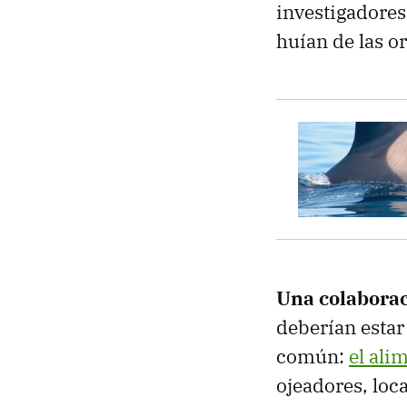
investigadores
huían de las o
Una colaborac
deberían estar
común:
el ali
ojeadores, loc