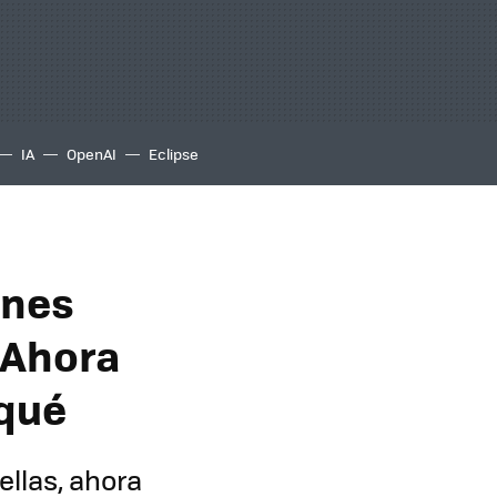
IA
OpenAI
Eclipse
ines
 Ahora
 qué
ellas, ahora