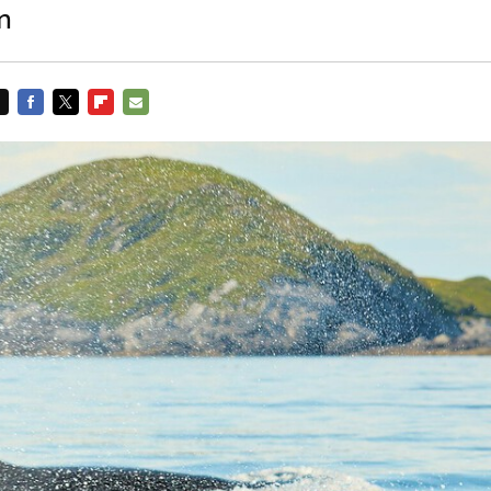
n
FACEBOOK
TWITTER
FLIPBOARD
E-
MAIL