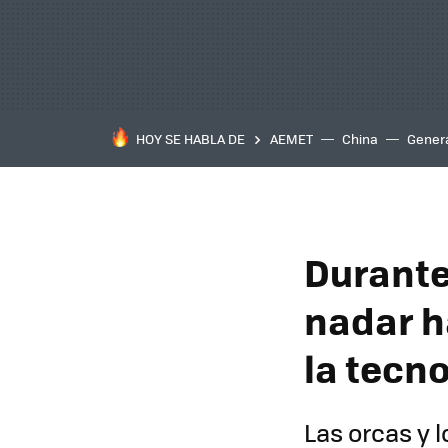
HOY SE HABLA DE
AEMET
China
Gener
Durante
nadar h
la tecn
Las orcas y l