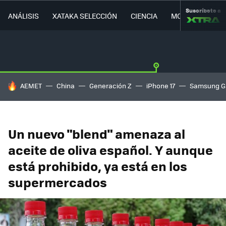
Suscríbete a
ANÁLISIS
XATAKA SELECCIÓN
CIENCIA
MOVILIDAD
HOY SE HABLA DE
AEMET
China
Generación Z
iPhone 17
Samsung G
Un nuevo "blend" amenaza al
aceite de oliva español. Y aunque
está prohibido, ya está en los
supermercados