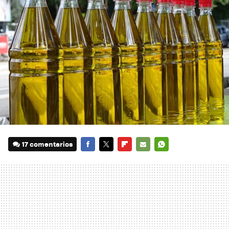
17 comentarios
FACEBOOK
TWITTER
FLIPBOARD
E-
WHATSAPP
MAIL