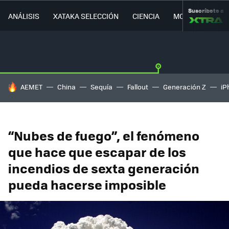
Suscríbete a
ANÁLISIS
XATAKA SELECCIÓN
CIENCIA
MOVILIDAD
HOY SE HABLA DE
AEMET
China
Sequía
Fallout
Generación Z
iP
“Nubes de fuego”, el fenómeno
que hace que escapar de los
incendios de sexta generación
pueda hacerse imposible