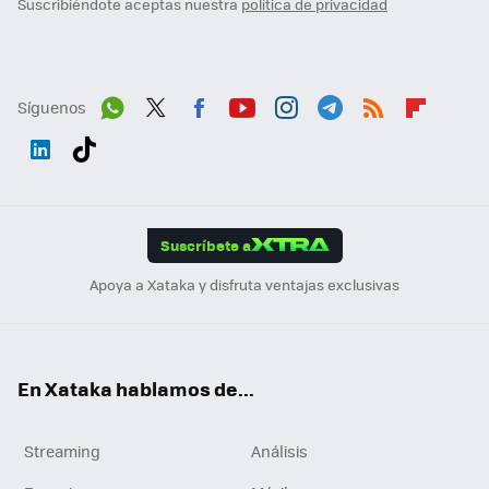
Suscribiéndote aceptas nuestra
política de privacidad
Síguenos
Wh
Twit
Fac
You
Inst
Tele
RSS
Flip
ats
ter
ebo
tub
agr
gra
boa
Link
Tikt
App
ok
e
am
m
rd
edI
ok
Suscríbete a
n
Apoya a Xataka y disfruta ventajas exclusivas
En Xataka hablamos de...
Streaming
Análisis