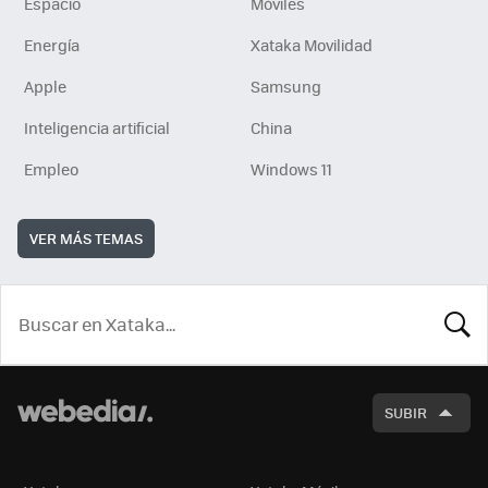
Espacio
Móviles
Energía
Xataka Movilidad
Apple
Samsung
Inteligencia artificial
China
Empleo
Windows 11
VER MÁS TEMAS
BUSCA
SUBIR