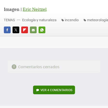
Imagen |
Eric Neitzel
TEMAS
Ecología y naturaleza
incendio
meteorologí
FACEBOOK
TWITTER
FLIPBOARD
E-
WHATSAPP
MAIL
Comentarios cerrados
VER
4 COMENTARIOS