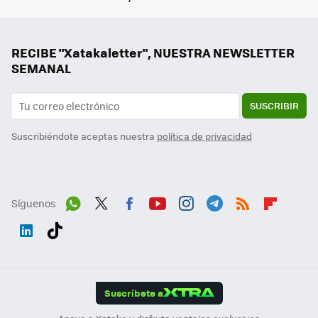
RECIBE "Xatakaletter", NUESTRA NEWSLETTER
SEMANAL
SUSCRIBIR
Suscribiéndote aceptas nuestra
política de privacidad
Síguenos
Wh
Twit
Fac
You
Inst
Tele
RSS
Flip
ats
ter
ebo
tub
agr
gra
boa
Link
Tikt
App
ok
e
am
m
rd
edI
ok
Suscríbete a
n