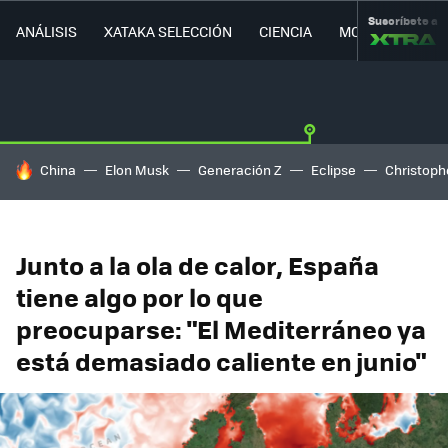
Suscríbete a
ANÁLISIS
XATAKA SELECCIÓN
CIENCIA
MOVILIDAD
HOY SE HABLA DE
China
Elon Musk
Generación Z
Eclipse
Christoph
Junto a la ola de calor, España
tiene algo por lo que
preocuparse: "El Mediterráneo ya
está demasiado caliente en junio"