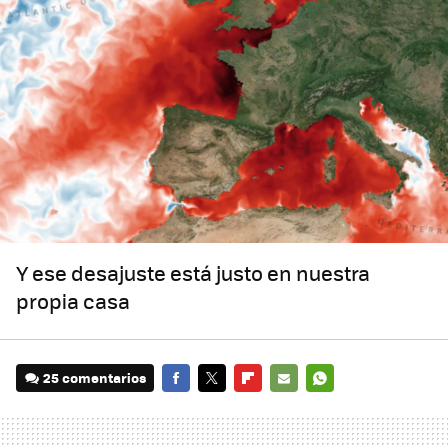
Y ese desajuste está justo en nuestra
propia casa
25 comentarios
FACEBOOK
TWITTER
FLIPBOARD
E-
WHATSAPP
MAIL