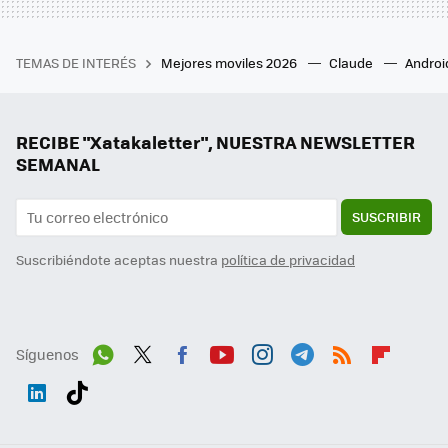
TEMAS DE INTERÉS
Mejores moviles 2026
Claude
Androi
RECIBE "Xatakaletter", NUESTRA NEWSLETTER
SEMANAL
SUSCRIBIR
Suscribiéndote aceptas nuestra
política de privacidad
Síguenos
Wh
Twit
Fac
You
Inst
Tele
RSS
Flip
ats
ter
ebo
tub
agr
gra
boa
Link
Tikt
App
ok
e
am
m
rd