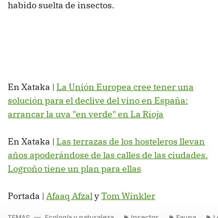
habido suelta de insectos.
En Xataka |
La Unión Europea cree tener una
solución para el declive del vino en España:
arrancar la uva "en verde" en La Rioja
En Xataka |
Las terrazas de los hosteleros llevan
años apoderándose de las calles de las ciudades.
Logroño tiene un plan para ellas
Portada |
Afaaq Afzal
y
Tom Winkler
TEMAS
Ecología y naturaleza
Insectos
Fauna
L