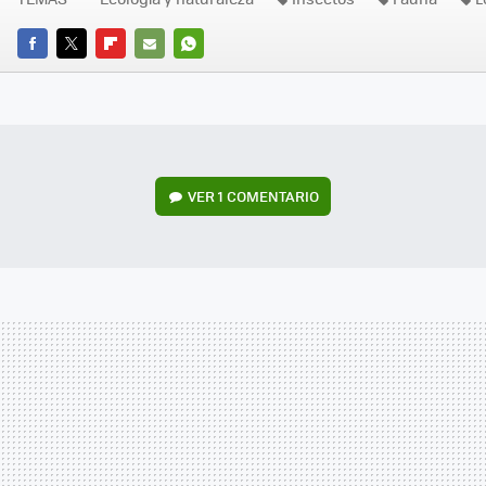
FACEBOOK
TWITTER
FLIPBOARD
E-
WHATSAPP
MAIL
VER
1 COMENTARIO