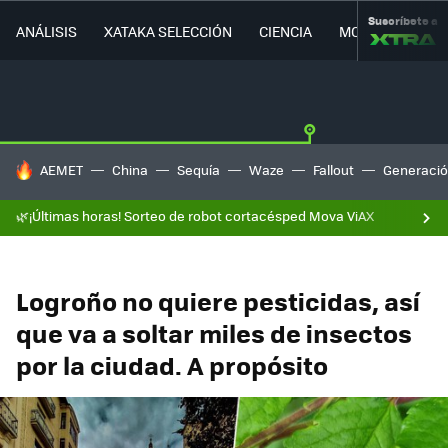
Suscríbete a
ANÁLISIS
XATAKA SELECCIÓN
CIENCIA
MOVILIDAD
HOY SE HABLA DE
AEMET
China
Sequía
Waze
Fallout
Generació
🌿¡Últimas horas! Sorteo de robot cortacésped Mova ViAX
Logroño no quiere pesticidas, así
que va a soltar miles de insectos
por la ciudad. A propósito