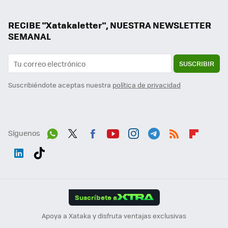
RECIBE "Xatakaletter", NUESTRA NEWSLETTER
SEMANAL
SUSCRIBIR
Suscribiéndote aceptas nuestra
política de privacidad
Síguenos
Wh
Twit
Fac
You
Inst
Tele
RSS
Flip
ats
ter
ebo
tub
agr
gra
boa
Link
Tikt
App
ok
e
am
m
rd
edI
ok
Suscríbete a
n
Apoya a Xataka y disfruta ventajas exclusivas