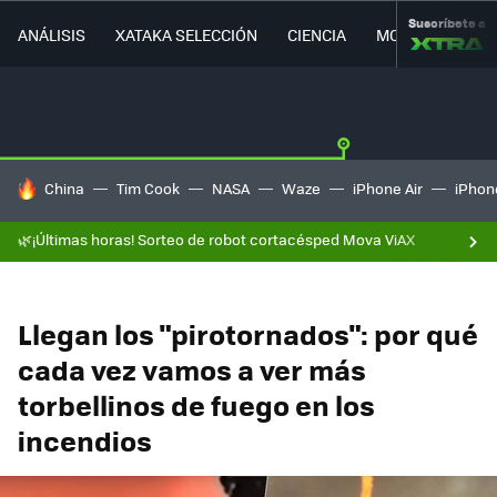
Suscríbete a
ANÁLISIS
XATAKA SELECCIÓN
CIENCIA
MOVILIDAD
HOY SE HABLA DE
China
Tim Cook
NASA
Waze
iPhone Air
iPhone
🌿¡Últimas horas! Sorteo de robot cortacésped Mova ViAX
Llegan los "pirotornados": por qué
cada vez vamos a ver más
torbellinos de fuego en los
incendios