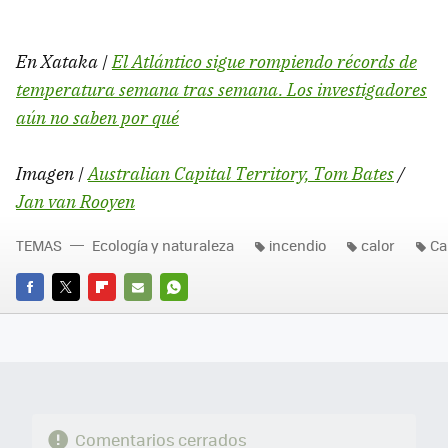
En Xataka |
El Atlántico sigue rompiendo récords de
temperatura semana tras semana. Los investigadores
aún no saben por qué
Imagen |
Australian Capital Territory, Tom Bates
/
Jan van Rooyen
TEMAS
Ecología y naturaleza
incendio
calor
Ca
FACEBOOK
TWITTER
FLIPBOARD
E-
WHATSAPP
MAIL
Comentarios cerrados