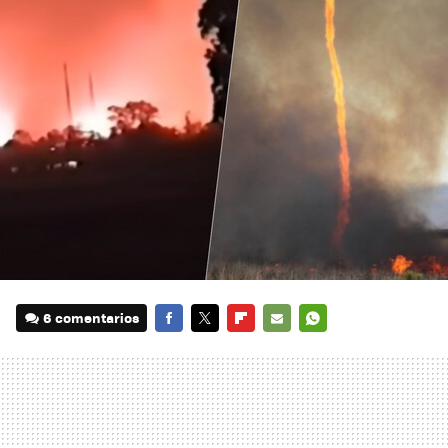
6 comentarios
FACEBOOK
TWITTER
FLIPBOARD
E-
WHATSAPP
MAIL