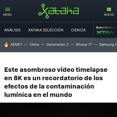
MENÚ
NUEVO
Suscríbete a
ANÁLISIS
XATAKA SELECCIÓN
CIENCIA
MOVILIDAD
HOY SE HABLA DE
AEMET
China
Generación Z
iPhone 17
Samsung G
Este asombroso vídeo timelapse
en 8K es un recordatorio de los
efectos de la contaminación
lumínica en el mundo