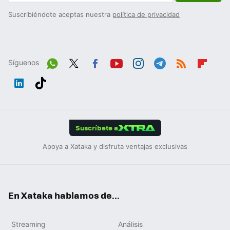
Suscribiéndote aceptas nuestra
política de privacidad
Síguenos
Wh
Twit
Fac
You
Inst
Tele
RSS
Flip
ats
ter
ebo
tub
agr
gra
boa
Link
Tikt
App
ok
e
am
m
rd
edIn
ok
Suscríbete a
Apoya a Xataka y disfruta ventajas exclusivas
En Xataka hablamos de...
Streaming
Análisis