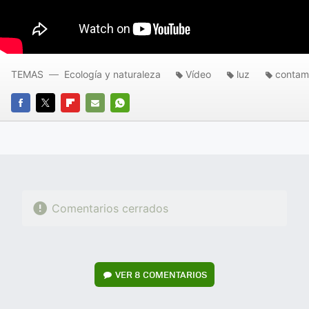
TEMAS
Ecología y naturaleza
Vídeo
luz
contam
FACEBOOK
TWITTER
FLIPBOARD
E-
WHATSAPP
MAIL
Comentarios cerrados
VER
8 COMENTARIOS