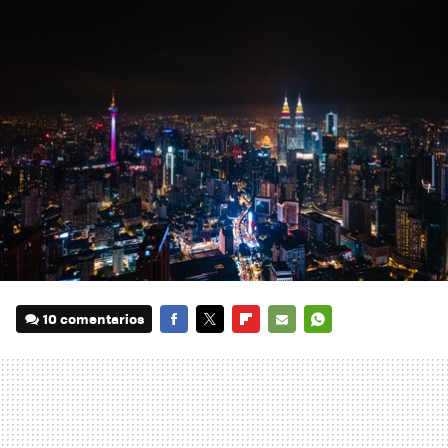
10 comentarios
FACEBOOK
TWITTER
FLIPBOARD
E-
WHATSAPP
MAIL