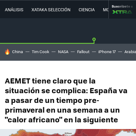
Suscríbete a
ANÁLISIS
XATAKA SELECCIÓN
CIENCIA
MOVILIDAD
HOY SE HABLA DE
China
Tim Cook
NASA
Fallout
iPhone 17
Arabi
AEMET tiene claro que la
situación se complica: España va
a pasar de un tiempo pre-
primaveral en una semana a un
"calor africano" en la siguiente