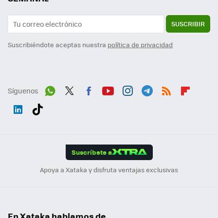
SUSCRIBIR
Suscribiéndote aceptas nuestra
política de privacidad
Síguenos
Wh
Twit
Fac
You
Inst
Tele
RSS
Flip
ats
ter
ebo
tub
agr
gra
boa
Link
Tikt
App
ok
e
am
m
rd
edI
ok
Suscríbete a
n
Apoya a Xataka y disfruta ventajas exclusivas
En Xataka hablamos de...