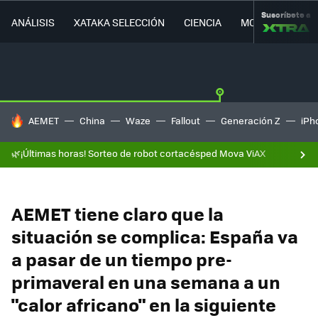
Suscríbete a
ANÁLISIS
XATAKA SELECCIÓN
CIENCIA
MOVILIDAD
HOY SE HABLA DE
AEMET
China
Waze
Fallout
Generación Z
iPh
🌿¡Últimas horas! Sorteo de robot cortacésped Mova ViAX
AEMET tiene claro que la
situación se complica: España va
a pasar de un tiempo pre-
primaveral en una semana a un
"calor africano" en la siguiente