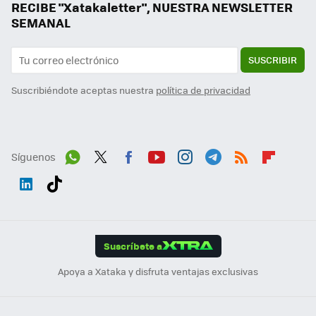
RECIBE "Xatakaletter", NUESTRA NEWSLETTER
SEMANAL
SUSCRIBIR
Suscribiéndote aceptas nuestra
política de privacidad
Síguenos
Wh
Twit
Fac
You
Inst
Tele
RSS
Flip
ats
ter
ebo
tub
agr
gra
boa
Link
Tikt
App
ok
e
am
m
rd
edI
ok
Suscríbete a
n
Apoya a Xataka y disfruta ventajas exclusivas