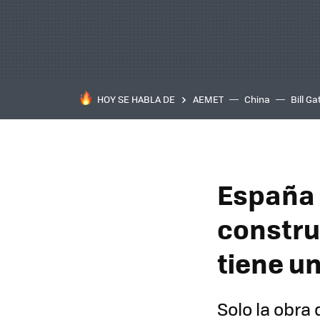
HOY SE HABLA DE
AEMET
China
Bill Ga
España 
constru
tiene u
Solo la obra