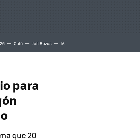
S26
Café
Jeff Bezos
IA
io para
gón
lo
tema que 20