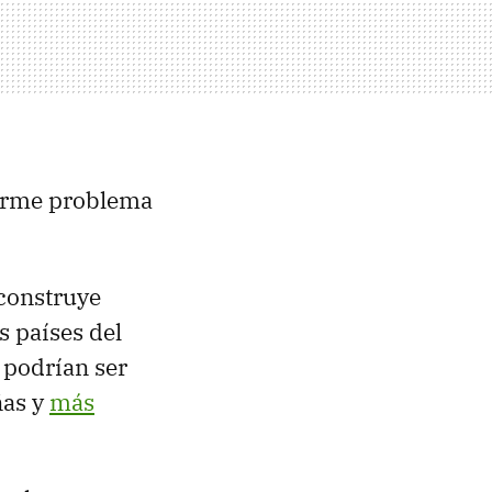
norme problema
 construye
s países del
podrían ser
ñas y
más