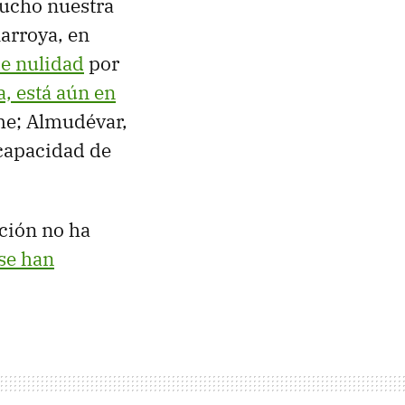
mucho nuestra
arroya, en
de nulidad
por
, está aún en
me; Almudévar,
 capacidad de
ación no ha
se han