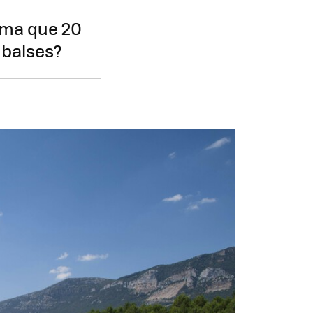
tema que 20
mbalses?