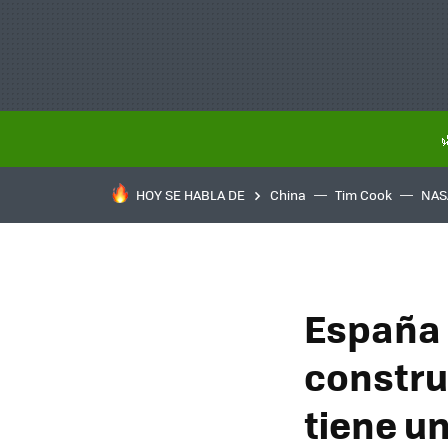
HOY SE HABLA DE
China
Tim Cook
NAS
España 
constru
tiene u