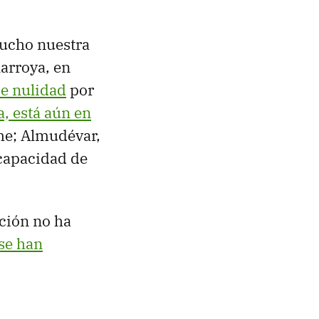
mucho nuestra
arroya, en
de nulidad
por
, está aún en
me; Almudévar,
 capacidad de
ación no ha
se han