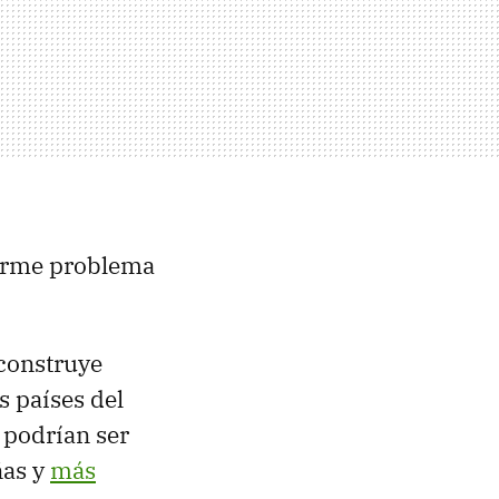
norme problema
 construye
s países del
podrían ser
ñas y
más