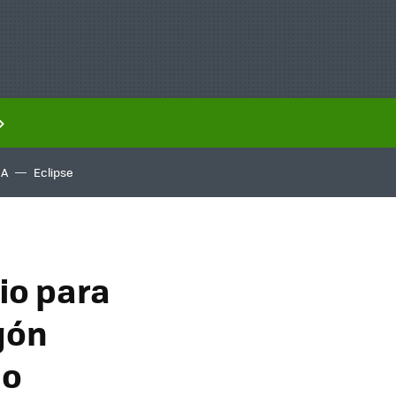
IA
Eclipse
io para
gón
lo