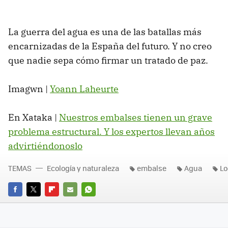
La guerra del agua es una de las batallas más
encarnizadas de la España del futuro. Y no creo
que nadie sepa cómo firmar un tratado de paz.
Imagwn |
Yoann Laheurte
En Xataka |
Nuestros embalses tienen un grave
problema estructural. Y los expertos llevan años
advirtiéndonoslo
TEMAS
Ecología y naturaleza
embalse
Agua
Lo
FACEBOOK
TWITTER
FLIPBOARD
E-
WHATSAPP
MAIL