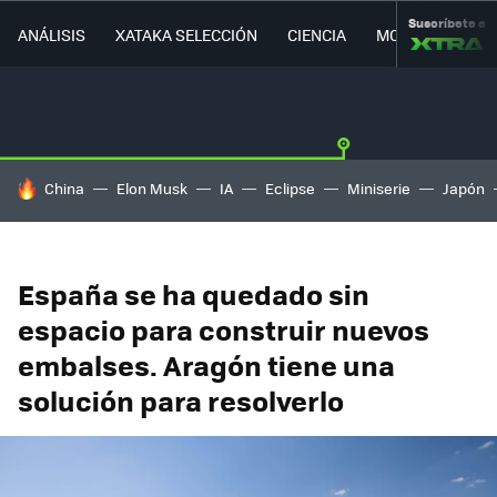
Suscríbete a
ANÁLISIS
XATAKA SELECCIÓN
CIENCIA
MOVILIDAD
HOY SE HABLA DE
China
Elon Musk
IA
Eclipse
Miniserie
Japón
España se ha quedado sin
espacio para construir nuevos
embalses. Aragón tiene una
solución para resolverlo