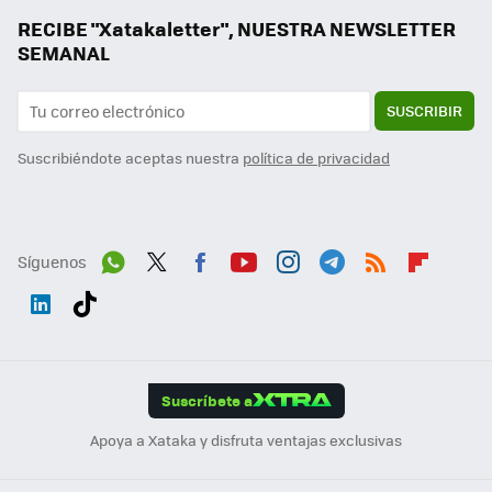
RECIBE "Xatakaletter", NUESTRA NEWSLETTER
SEMANAL
SUSCRIBIR
Suscribiéndote aceptas nuestra
política de privacidad
Síguenos
Wh
Twit
Fac
You
Inst
Tele
RSS
Flip
ats
ter
ebo
tub
agr
gra
boa
Link
Tikt
App
ok
e
am
m
rd
edI
ok
Suscríbete a
n
Apoya a Xataka y disfruta ventajas exclusivas