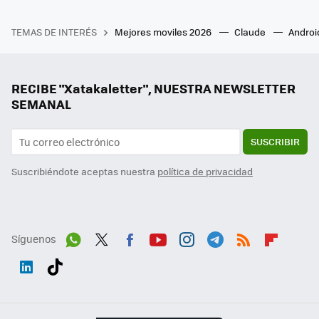
TEMAS DE INTERÉS
Mejores moviles 2026
Claude
Androi
RECIBE "Xatakaletter", NUESTRA NEWSLETTER
SEMANAL
SUSCRIBIR
Suscribiéndote aceptas nuestra
política de privacidad
Síguenos
Wh
Twit
Fac
You
Inst
Tele
RSS
Flip
ats
ter
ebo
tub
agr
gra
boa
Link
Tikt
App
ok
e
am
m
rd
edI
ok