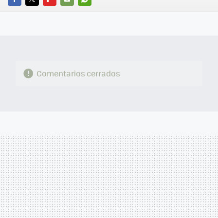
FACEBOOK
TWITTER
FLIPBOARD
E-
WHATSAPP
MAIL
Comentarios cerrados