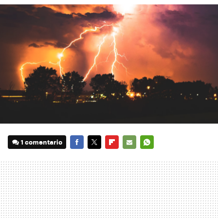
1 comentario
FACEBOOK
TWITTER
FLIPBOARD
E-
WHATSAPP
MAIL