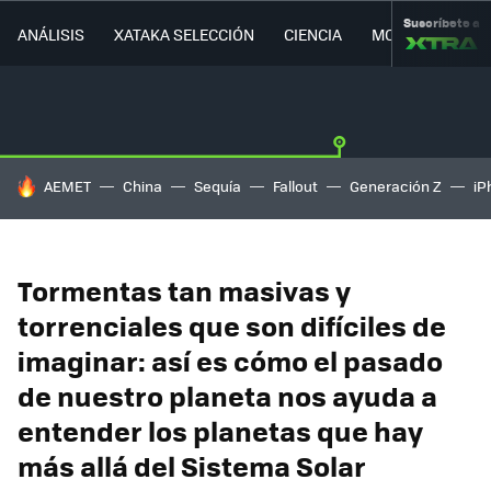
Suscríbete a
ANÁLISIS
XATAKA SELECCIÓN
CIENCIA
MOVILIDAD
HOY SE HABLA DE
AEMET
China
Sequía
Fallout
Generación Z
iP
Tormentas tan masivas y
torrenciales que son difíciles de
imaginar: así es cómo el pasado
de nuestro planeta nos ayuda a
entender los planetas que hay
más allá del Sistema Solar