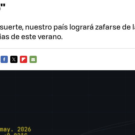
"
suerte, nuestro país logrará zafarse de 
as de este verano.
FACEBOOK
TWITTER
FLIPBOARD
E-
MAIL