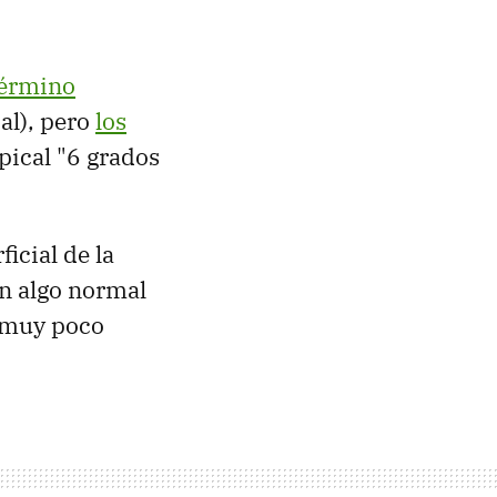
término
al), pero
los
opical "6 grados
icial de la
on algo normal
e muy poco