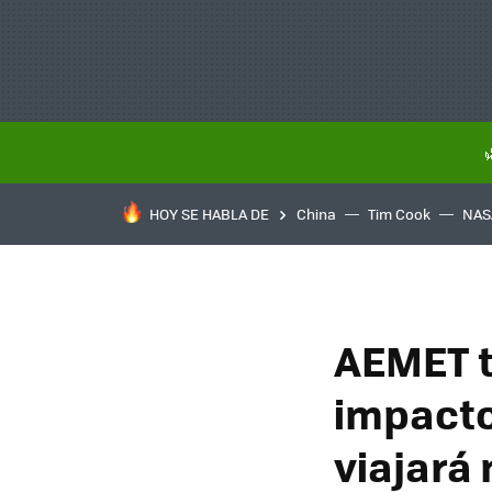
HOY SE HABLA DE
China
Tim Cook
NAS
AEMET t
impacto
viajará