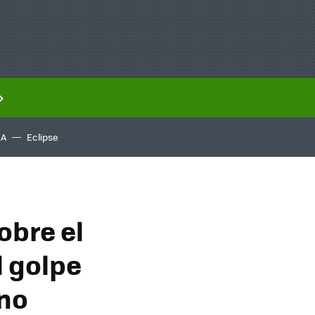
IA
Eclipse
obre el
l golpe
ano