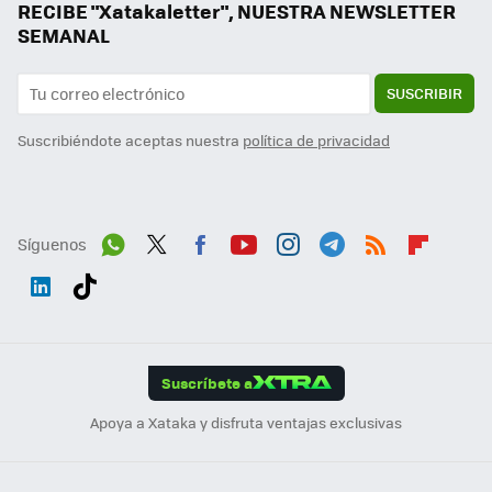
RECIBE "Xatakaletter", NUESTRA NEWSLETTER
SEMANAL
SUSCRIBIR
Suscribiéndote aceptas nuestra
política de privacidad
Síguenos
Wh
Twit
Fac
You
Inst
Tele
RSS
Flip
ats
ter
ebo
tub
agr
gra
boa
Link
Tikt
App
ok
e
am
m
rd
edI
ok
Suscríbete a
n
Apoya a Xataka y disfruta ventajas exclusivas