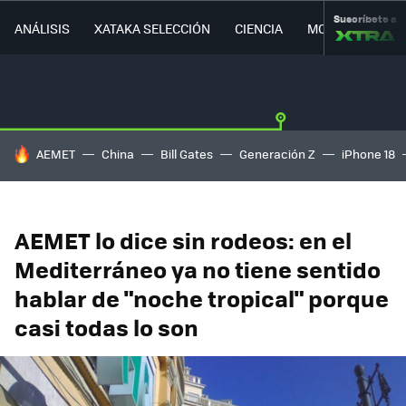
Suscríbete a
ANÁLISIS
XATAKA SELECCIÓN
CIENCIA
MOVILIDAD
HOY SE HABLA DE
AEMET
China
Bill Gates
Generación Z
iPhone 18
AEMET lo dice sin rodeos: en el
Mediterráneo ya no tiene sentido
hablar de "noche tropical" porque
casi todas lo son