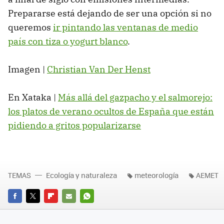
Prepararse está dejando de ser una opción si no
queremos
ir pintando las ventanas de medio
país con tiza o yogurt blanco
.
Imagen |
Christian Van Der Henst
En Xataka |
Más allá del gazpacho y el salmorejo:
los platos de verano ocultos de España que están
pidiendo a gritos popularizarse
TEMAS
Ecología y naturaleza
meteorología
AEMET
FACEBOOK
TWITTER
FLIPBOARD
E-
WHATSAPP
MAIL