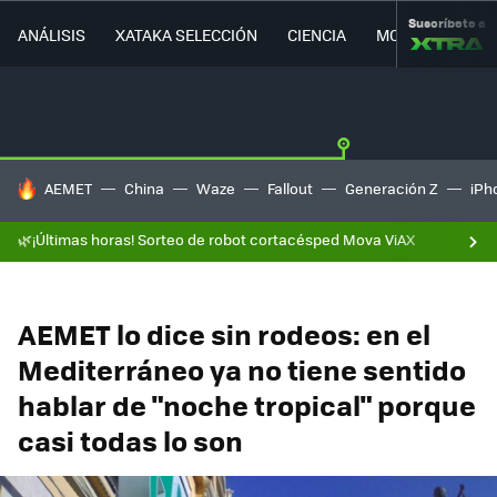
Suscríbete a
ANÁLISIS
XATAKA SELECCIÓN
CIENCIA
MOVILIDAD
HOY SE HABLA DE
AEMET
China
Waze
Fallout
Generación Z
iPh
🌿¡Últimas horas! Sorteo de robot cortacésped Mova ViAX
AEMET lo dice sin rodeos: en el
Mediterráneo ya no tiene sentido
hablar de "noche tropical" porque
casi todas lo son