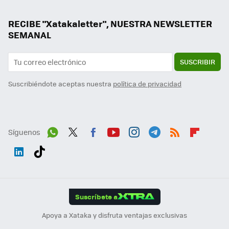
RECIBE "Xatakaletter", NUESTRA NEWSLETTER
SEMANAL
SUSCRIBIR
Suscribiéndote aceptas nuestra
política de privacidad
Síguenos
Wh
Twit
Fac
You
Inst
Tele
RSS
Flip
ats
ter
ebo
tub
agr
gra
boa
Link
Tikt
App
ok
e
am
m
rd
edI
ok
Suscríbete a
n
Apoya a Xataka y disfruta ventajas exclusivas