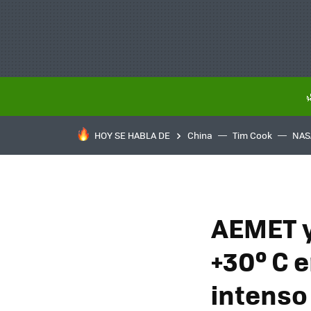
HOY SE HABLA DE
China
Tim Cook
NAS
AEMET y
+30º C 
intenso 