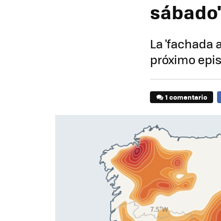
sábado
La 'fachada a
próximo epis
1 comentario