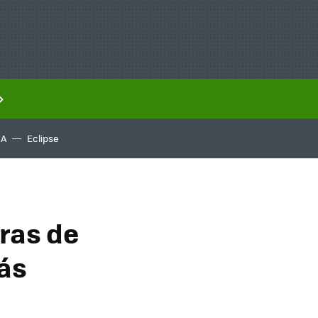
IA
Eclipse
ras de
más