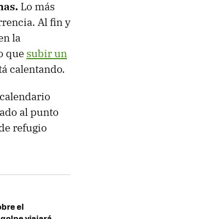
nas.
Lo más
rencia. Al fin y
en la
do que
subir un
tá calentando.
 calendario
ado al punto
 de refugio
obre el
 golpe viajará