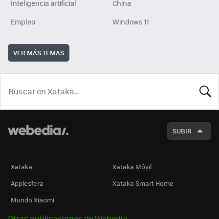
Inteligencia artificial
China
Empleo
Windows 11
VER MÁS TEMAS
BUSCA
SUBIR
Xataka
Xataka Móvil
Applesfera
Xataka Smart Home
Mundo Xiaomi
Otras publicaciones de Webedia