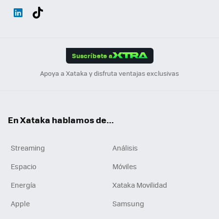
Wh
Twit
Fac
You
Inst
Tele
RSS
Flip
ats
ter
ebo
tub
agr
gra
boa
Link
Tikt
App
ok
e
am
m
rd
edI
ok
Suscríbete a
n
Apoya a Xataka y disfruta ventajas exclusivas
En Xataka hablamos de...
Streaming
Análisis
Espacio
Móviles
Energía
Xataka Movilidad
Apple
Samsung