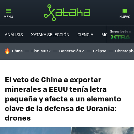
MENÚ
NUEVO
Suscríbete a
ANÁLISIS
XATAKA SELECCIÓN
CIENCIA
MOVILIDAD
HOY SE HABLA DE
China
Elon Musk
Generación Z
Eclipse
Christoph
El veto de China a exportar
minerales a EEUU tenía letra
pequeña y afecta a un elemento
clave de la defensa de Ucrania:
drones