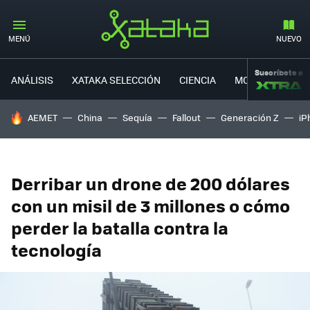
MENÚ
NUEVO
Suscríbete a
ANÁLISIS
XATAKA SELECCIÓN
CIENCIA
MOVILIDAD
HOY SE HABLA DE
AEMET
China
Sequía
Fallout
Generación Z
iP
Derribar un drone de 200 dólares
con un misil de 3 millones o cómo
perder la batalla contra la
tecnología