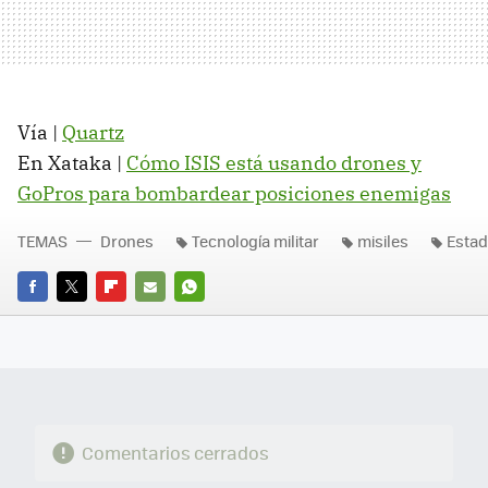
Vía |
Quartz
En Xataka |
Cómo ISIS está usando drones y
GoPros para bombardear posiciones enemigas
TEMAS
Drones
Tecnología militar
misiles
Estad
FACEBOOK
TWITTER
FLIPBOARD
E-
WHATSAPP
MAIL
Comentarios cerrados