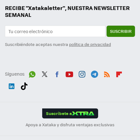
RECIBE "Xatakaletter", NUESTRA NEWSLETTER
SEMANAL
SUSCRIBIR
Suscribiéndote aceptas nuestra
política de privacidad
Síguenos
Wh
Twit
Fac
You
Inst
Tele
RSS
Flip
ats
ter
ebo
tub
agr
gra
boa
Link
Tikt
App
ok
e
am
m
rd
edI
ok
Suscríbete a
n
Apoya a Xataka y disfruta ventajas exclusivas