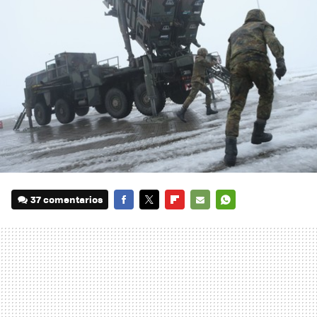
37 comentarios
FACEBOOK
TWITTER
FLIPBOARD
E-
WHATSAPP
MAIL