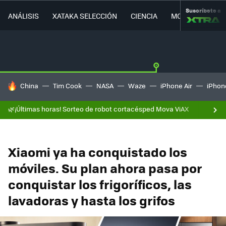
Suscríbete a
ANÁLISIS
XATAKA SELECCIÓN
CIENCIA
MOVILIDAD
HOY SE HABLA DE
China
Tim Cook
NASA
Waze
iPhone Air
iPhone
🌿¡Últimas horas! Sorteo de robot cortacésped Mova ViAX
Xiaomi ya ha conquistado los
móviles. Su plan ahora pasa por
conquistar los frigoríficos, las
lavadoras y hasta los grifos