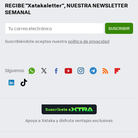
RECIBE "Xatakaletter", NUESTRA NEWSLETTER
SEMANAL
SUSCRIBIR
Suscribiéndote aceptas nuestra
política de privacidad
Síguenos
Wh
Twit
Fac
You
Inst
Tele
RSS
Flip
ats
ter
ebo
tub
agr
gra
boa
Link
Tikt
App
ok
e
am
m
rd
edI
ok
Suscríbete a
n
Apoya a Xataka y disfruta ventajas exclusivas