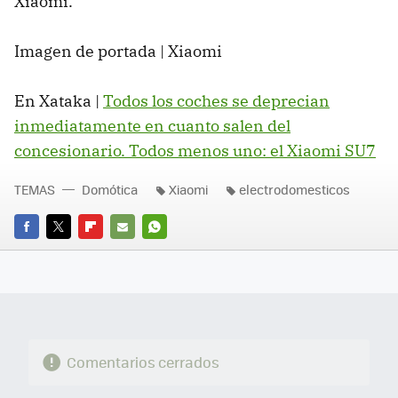
Xiaomi.
Imagen de portada | Xiaomi
En Xataka |
Todos los coches se deprecian
inmediatamente en cuanto salen del
concesionario. Todos menos uno: el Xiaomi SU7
TEMAS
Domótica
Xiaomi
electrodomesticos
FACEBOOK
TWITTER
FLIPBOARD
E-
WHATSAPP
MAIL
Comentarios cerrados