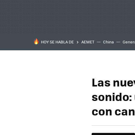
HOY SE HABLA DE
AEMET
China
Gener
Las nue
sonido: 
con canc