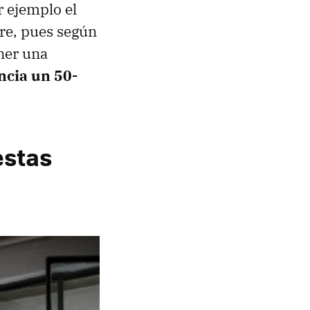
r ejemplo el
ire, pues según
ner una
ncia un 50-
estas