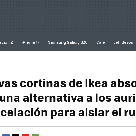
ación Z
iPhone 17
Samsung Galaxy S26
Café
Jeff Bezos
vas cortinas de Ikea abs
una alternativa a los aur
elación para aislar el r