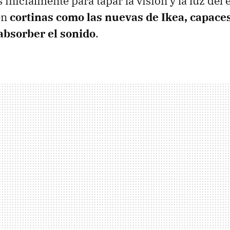
inicialmente para tapar la visión y la luz del 
en
cortinas como las nuevas de Ikea, capace
absorber el sonido
.