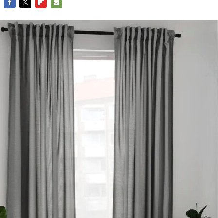
FACEBOOK
TWITTER
FLIPBOARD
E-
MAIL