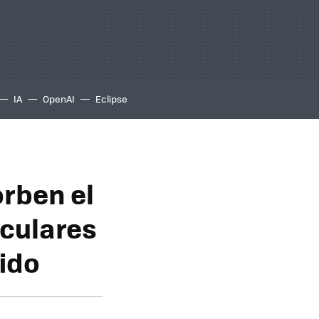
IA
OpenAI
Eclipse
orben el
iculares
uido