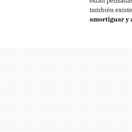
están pensadas 
también exist
amortiguar y 