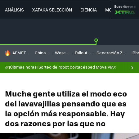
Suscríbete a
ANÁLISIS
XATAKA SELECCIÓN
CIENCIA
MOVILIDAD
HOY SE HABLA DE
AEMET
China
Waze
Fallout
Generación Z
iPh
🌿¡Últimas horas! Sorteo de robot cortacésped Mova ViAX
Mucha gente utiliza el modo eco
del lavavajillas pensando que es
la opción más responsable. Hay
dos razones por las que no