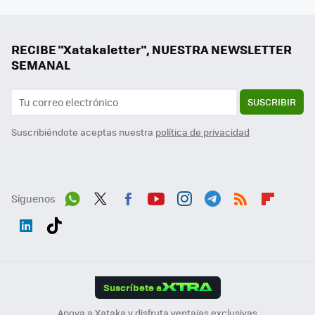
RECIBE "Xatakaletter", NUESTRA NEWSLETTER
SEMANAL
SUSCRIBIR
Suscribiéndote aceptas nuestra
política de privacidad
Síguenos
Wh
Twit
Fac
You
Inst
Tele
RSS
Flip
ats
ter
ebo
tub
agr
gra
boa
Link
Tikt
App
ok
e
am
m
rd
edI
ok
Suscríbete a
n
Apoya a Xataka y disfruta ventajas exclusivas