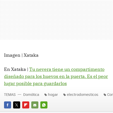
Imagen | Xataka
En Xataka |
Tu nevera tiene un compartimento
diseñado para los huevos en la puerta. Es el peor
lugar posible para guardarlos
TEMAS
Domótica
hogar
electrodomesticos
Con
FACEBOOK
TWITTER
FLIPBOARD
E-
WHATSAPP