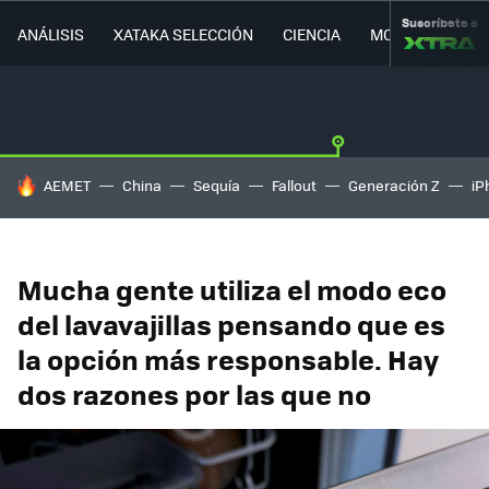
Suscríbete a
ANÁLISIS
XATAKA SELECCIÓN
CIENCIA
MOVILIDAD
HOY SE HABLA DE
AEMET
China
Sequía
Fallout
Generación Z
iP
Mucha gente utiliza el modo eco
del lavavajillas pensando que es
la opción más responsable. Hay
dos razones por las que no