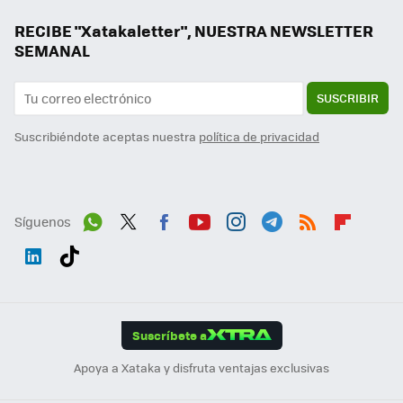
RECIBE "Xatakaletter", NUESTRA NEWSLETTER
SEMANAL
SUSCRIBIR
Suscribiéndote aceptas nuestra
política de privacidad
Síguenos
Wh
Twit
Fac
You
Inst
Tele
RSS
Flip
ats
ter
ebo
tub
agr
gra
boa
Link
Tikt
App
ok
e
am
m
rd
edI
ok
Suscríbete a
n
Apoya a Xataka y disfruta ventajas exclusivas