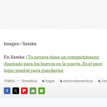
Imagen | Xataka
En Xataka |
Tu nevera tiene un compartimento
diseñado para los huevos en la puerta. Es el peor
lugar posible para guardarlos
TEMAS
Domótica
hogar
electrodomesticos
Con
FACEBOOK
TWITTER
FLIPBOARD
E-
WHATSAPP
MAIL