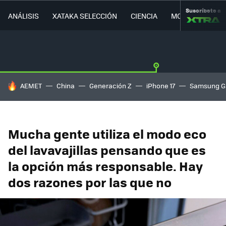
Suscríbete a
ANÁLISIS
XATAKA SELECCIÓN
CIENCIA
MOVILIDAD
HOY SE HABLA DE
AEMET
China
Generación Z
iPhone 17
Samsung G
Mucha gente utiliza el modo eco
del lavavajillas pensando que es
la opción más responsable. Hay
dos razones por las que no