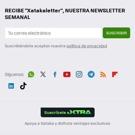
RECIBE "Xatakaletter", NUESTRA NEWSLETTER
SEMANAL
SUSCRIBIR
Suscribiéndote aceptas nuestra
política de privacidad
Síguenos
Wh
Twit
Fac
You
Inst
Tele
RSS
Flip
ats
ter
ebo
tub
agr
gra
boa
Link
Tikt
App
ok
e
am
m
rd
edI
ok
Suscríbete a
n
Apoya a Xataka y disfruta ventajas exclusivas