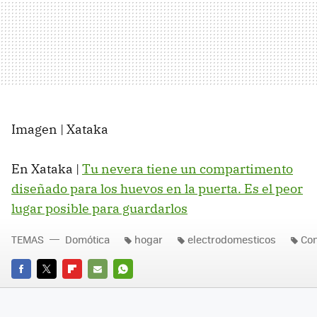
Imagen | Xataka
En Xataka |
Tu nevera tiene un compartimento
diseñado para los huevos en la puerta. Es el peor
lugar posible para guardarlos
TEMAS
Domótica
hogar
electrodomesticos
Con
FACEBOOK
TWITTER
FLIPBOARD
E-
WHATSAPP
MAIL