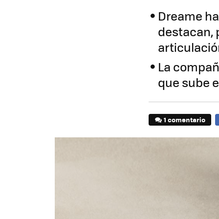
Dreame ha 
destacan, 
articulaci
La compañí
que sube e
1 comentario