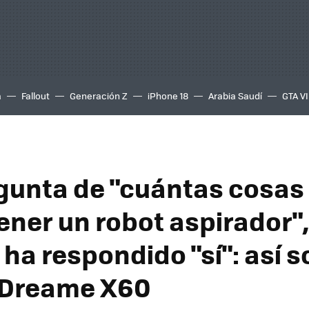
a
Fallout
Generación Z
iPhone 18
Arabia Saudí
GTA VI
egunta de "cuántas cosas
ener un robot aspirador"
ha respondido "sí": así s
 Dreame X60