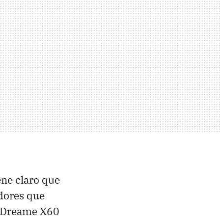
ene claro que
adores que
os Dreame X60