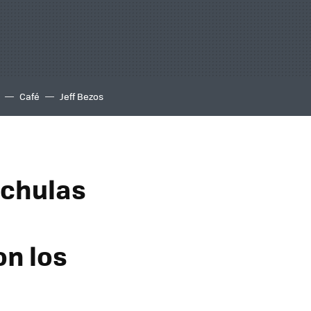
Café
Jeff Bezos
 chulas
,
on los