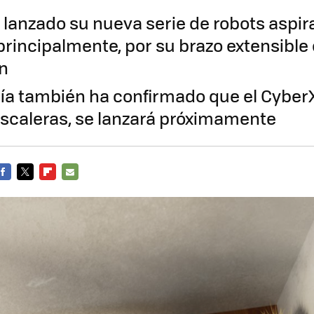
lanzado su nueva serie de robots aspi
principalmente, por su brazo extensible
ón
a también ha confirmado que el CyberX,
scaleras, se lanzará próximamente
FACEBOOK
TWITTER
FLIPBOARD
E-
MAIL