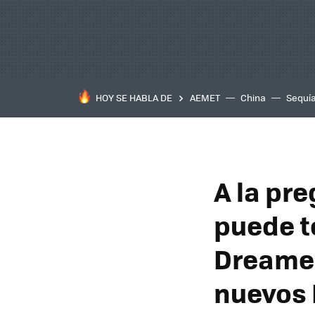
HOY SE HABLA DE
AEMET
China
Sequí
A la pr
puede t
Dreame 
nuevos