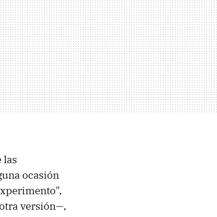
 las
guna ocasión
experimento",
otra versión—,