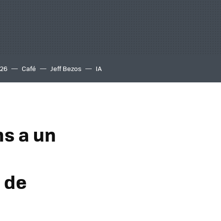
S26
Café
Jeff Bezos
IA
ns a un
 de