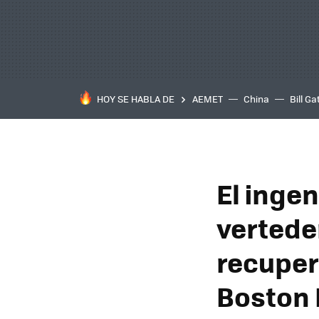
HOY SE HABLA DE
AEMET
China
Bill Ga
El ingen
vertede
recuper
Boston