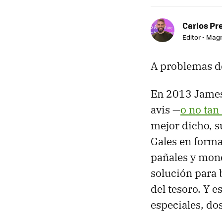
Carlos Pr
Editor - Mag
A problemas de
En 2013 James 
avis —
o no tan
mejor dicho, s
Gales en forma
pañales y mond
solución para 
del tesoro. Y e
especiales, do