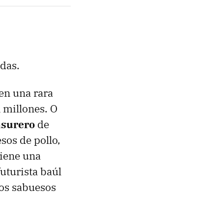
das.
en una rara
n millones. O
asurero
de
sos de pollo,
tiene una
uturista baúl
 dos sabuesos