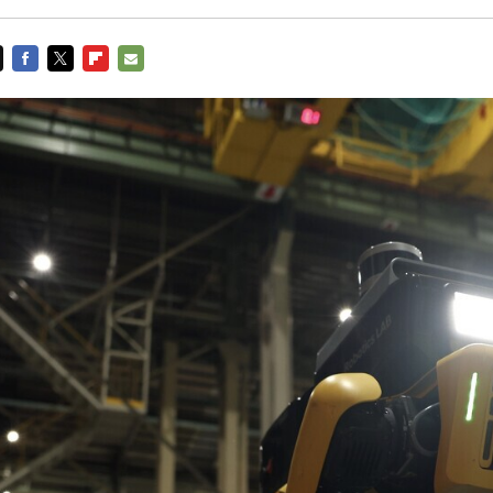
FACEBOOK
TWITTER
FLIPBOARD
E-
MAIL