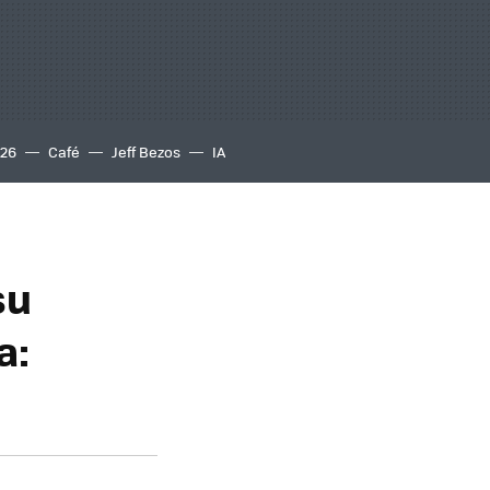
S26
Café
Jeff Bezos
IA
su
a: