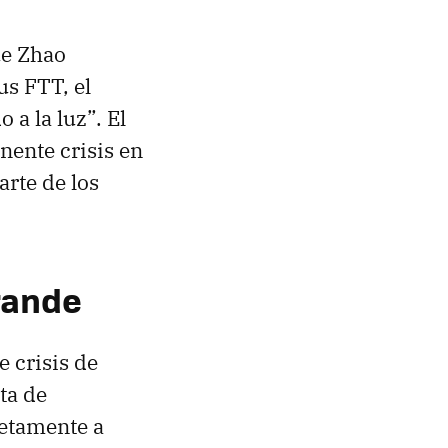
ue Zhao
us FTT, el
 a la luz”. El
nente crisis en
arte de los
rande
 crisis de
ta de
letamente a