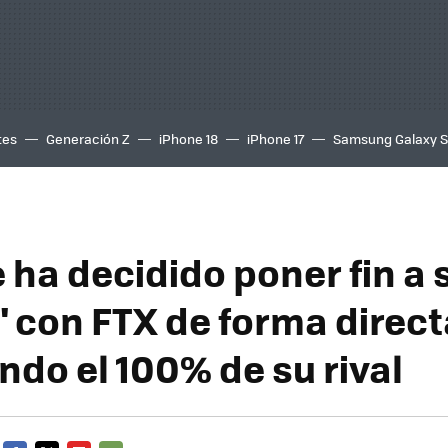
tes
Generación Z
iPhone 18
iPhone 17
Samsung Galaxy 
 ha decidido poner fin a 
" con FTX de forma direct
do el 100% de su rival