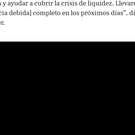
 y ayudar a cubrir la crisis de liquidez. Lleva
cia debida] completo en los próximos días”, di
r.