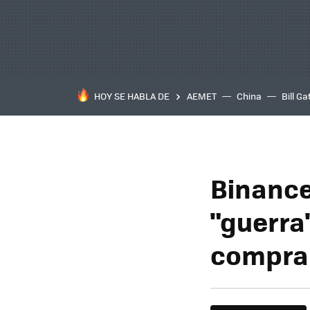
HOY SE HABLA DE
AEMET
China
Bill Ga
Binance
"guerra
compran