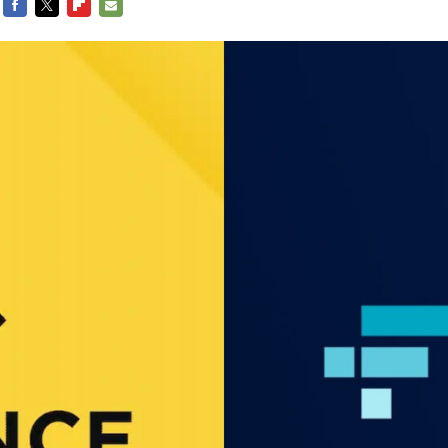
FACEBOOK
TWITTER
FLIPBOARD
E-
MAIL