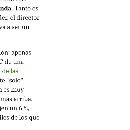
anda
. Tanto es
er, el director
a a ser un
món: apenas
C de una
 de las
e "solo"
ra es muy
 más arriba.
jen un 6%,
iles de los que