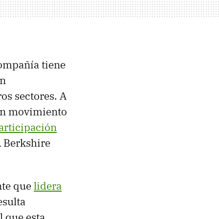
compañía tiene
en
os sectores. A
un movimiento
articipación
A Berkshire
nte que
lidera
esulta
l que esta