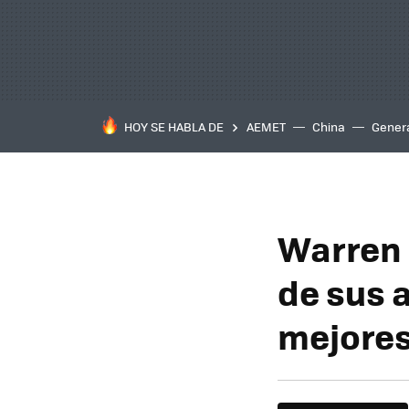
HOY SE HABLA DE
AEMET
China
Gener
Warren 
de sus 
mejores