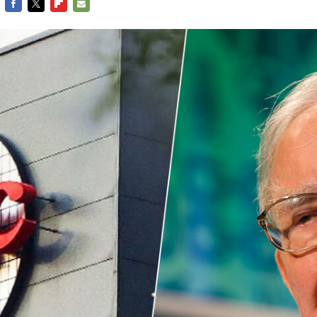
FACEBOOK
TWITTER
FLIPBOARD
E-
MAIL