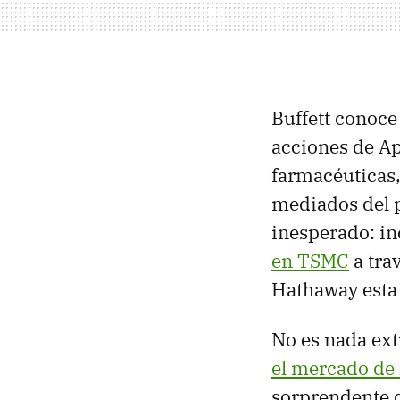
Buffett conoce
acciones de A
farmacéuticas,
mediados del 
inesperado: i
en TSMC
a tra
Hathaway esta 
No es nada ext
el mercado de
sorprendente q