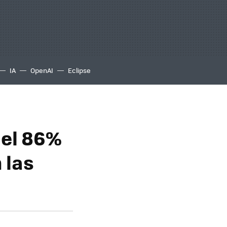
IA
OpenAI
Eclipse
del 86%
 las