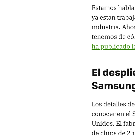
Estamos hablan
ya están trabaj
industria. Aho
tenemos de có
ha publicado l
El despl
Samsun
Los detalles d
conocer en el
Unidos. El fa
de chips de 2