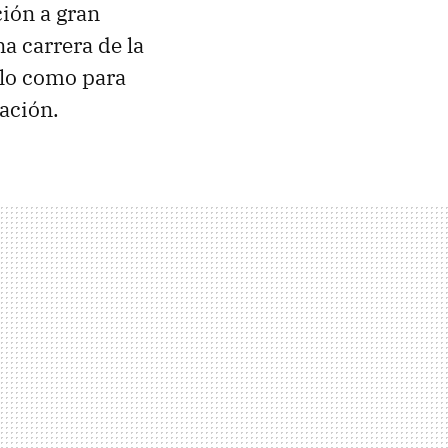
ción a gran
na carrera de la
ulo como para
cación.