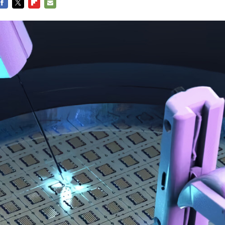
FACEBOOK
TWITTER
FLIPBOARD
E-
MAIL