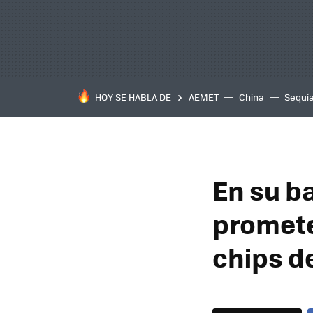
HOY SE HABLA DE
AEMET
China
Sequí
En su b
promete
chips d