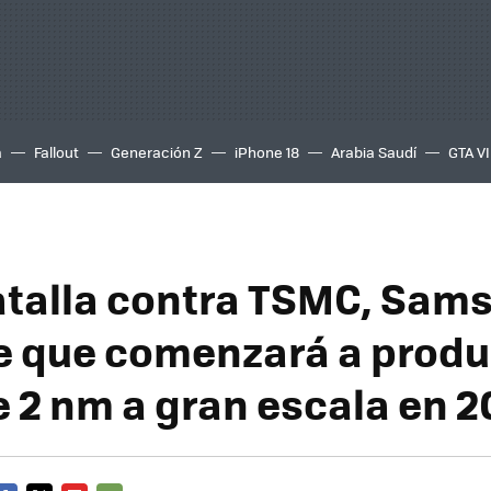
a
Fallout
Generación Z
iPhone 18
Arabia Saudí
GTA VI
atalla contra TSMC, Sam
 que comenzará a produ
e 2 nm a gran escala en 