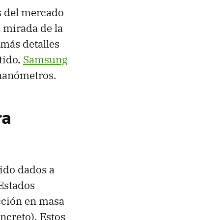
s del mercado
a mirada de la
 más detalles
tido,
Samsung
 nanómetros.
ra
sido dados a
Estados
cción en masa
ncreto). Estos