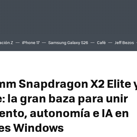
ación Z
iPhone 17
Samsung Galaxy S26
Café
Jeff Bezos
m Snapdragon X2 Elite 
: la gran baza para unir
ento, autonomía e IA en
les Windows