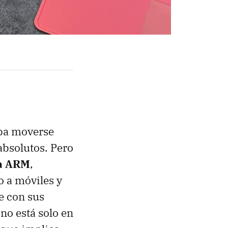
aba moverse
absolutos. Pero
ra ARM
,
o a móviles y
e con sus
no está solo en