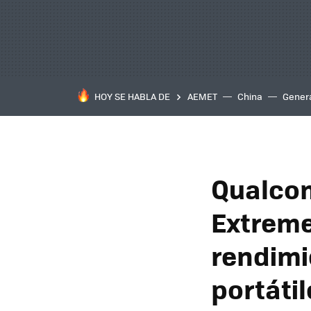
HOY SE HABLA DE
AEMET
China
Gener
Qualcom
Extreme
rendimi
portáti