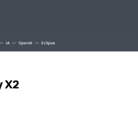
IA
OpenAI
Eclipse
y X2