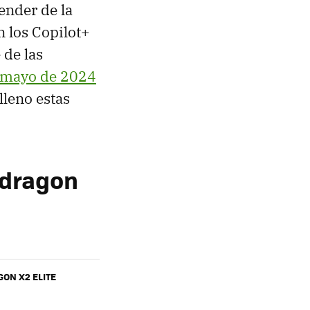
pender de la
n los Copilot+
 de las
 mayo de 2024
lleno estas
pdragon
N X2 ELITE