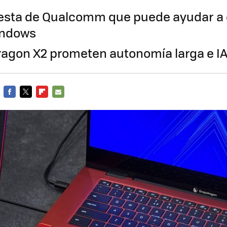
esta de Qualcomm que puede ayudar a 
indows
agon X2 prometen autonomía larga e IA 
FACEBOOK
TWITTER
FLIPBOARD
E-
MAIL