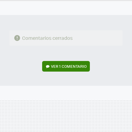
FACEBOOK
TWITTER
FLIPBOARD
E-
WHATSAPP
MAIL
Comentarios cerrados
VER
1 COMENTARIO