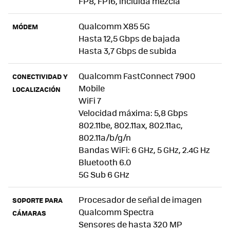
FP8, FP16, incluida mezcla
Qualcomm X85 5G
MÓDEM
Hasta 12,5 Gbps de bajada
Hasta 3,7 Gbps de subida
Qualcomm FastConnect 7900
CONECTIVIDAD Y
Mobile
LOCALIZACIÓN
WiFi 7
Velocidad máxima: 5,8 Gbps
802.11be, 802.11ax, 802.11ac,
802.11a/b/g/n
Bandas WiFi: 6 GHz, 5 GHz, 2.4G Hz
Bluetooth 6.0
5G Sub 6 GHz
Procesador de señal de imagen
SOPORTE PARA
Qualcomm Spectra
CÁMARAS
Sensores de hasta 320 MP