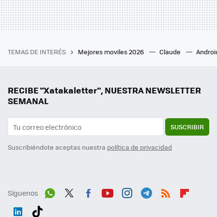
TEMAS DE INTERÉS
Mejores moviles 2026
Claude
Androi
RECIBE "Xatakaletter", NUESTRA NEWSLETTER
SEMANAL
SUSCRIBIR
Suscribiéndote aceptas nuestra
política de privacidad
Síguenos
Wh
Twit
Fac
You
Inst
Tele
RSS
Flip