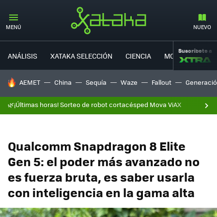
MENÚ
NUEVO
Suscríbete a
ANÁLISIS
XATAKA SELECCIÓN
CIENCIA
MOVILIDAD
HOY SE HABLA DE
AEMET
China
Sequía
Waze
Fallout
Generació
🌿¡Últimas horas! Sorteo de robot cortacésped Mova ViAX
Qualcomm Snapdragon 8 Elite
Gen 5: el poder más avanzado no
es fuerza bruta, es saber usarla
con inteligencia en la gama alta