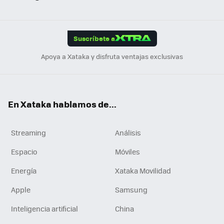
ats
ter
ebo
tub
agr
gra
boa
Link
Tikt
App
ok
e
am
m
rd
edI
ok
Suscríbete a
n
Apoya a Xataka y disfruta ventajas exclusivas
En Xataka hablamos de...
Streaming
Análisis
Espacio
Móviles
Energía
Xataka Movilidad
Apple
Samsung
Inteligencia artificial
China