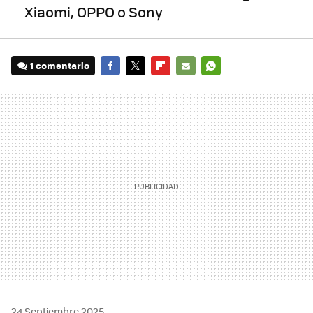
Xiaomi, OPPO o Sony
1 comentario
FACEBOOK
TWITTER
FLIPBOARD
E-
WHATSAPP
MAIL
24 Septiembre 2025