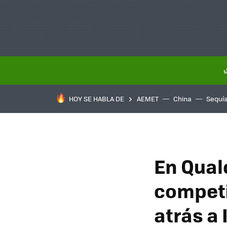
HOY SE HABLA DE
AEMET
China
Sequí
En Qual
competi
atrás a 