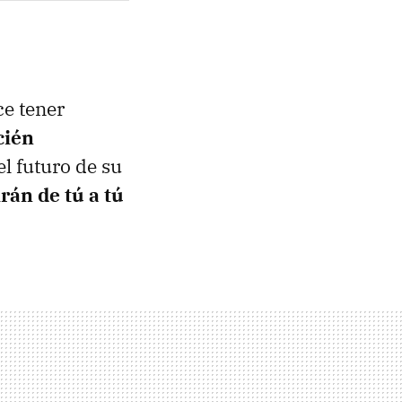
ce tener
cién
el futuro de su
rán de tú a tú