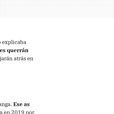
o explicaba
tes querrán
jarán atrás en
manga.
Ese as
a en 2019 por