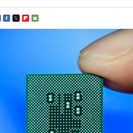
FACEBOOK
TWITTER
FLIPBOARD
E-
MAIL