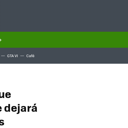
GTA VI
Café
ue
e dejará
s