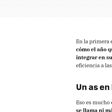
En la primera 
cómo el año q
integrar en su
eficiencia a la
Un as en
Eso es mucho 
se llama ni m