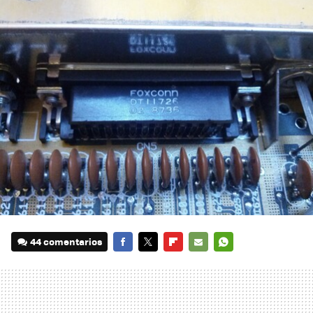
44 comentarios
FACEBOOK
TWITTER
FLIPBOARD
E-
WHATSAPP
MAIL