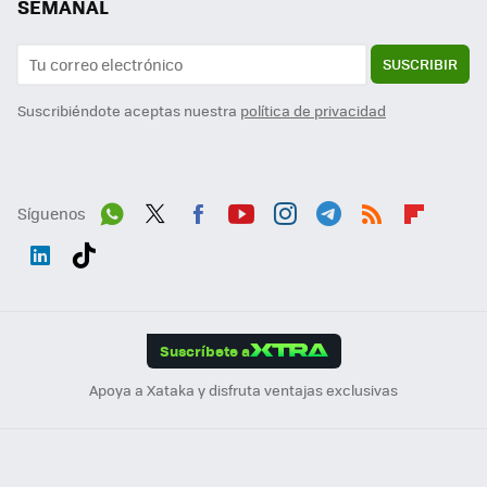
SEMANAL
SUSCRIBIR
Suscribiéndote aceptas nuestra
política de privacidad
Síguenos
Wh
Twit
Fac
You
Inst
Tele
RSS
Flip
ats
ter
ebo
tub
agr
gra
boa
Link
Tikt
App
ok
e
am
m
rd
edI
ok
Suscríbete a
n
Apoya a Xataka y disfruta ventajas exclusivas