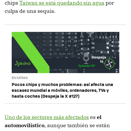
chips
Taiwan se está quedando sin agua
por
culpa de una sequía.
EN XATAKA
Pocos chips y muchos problemas: así afecta una
escasez mundial a móviles, ordenadores, TVs y
hasta coches (Despeja la X #127)
Uno de los sectores más afectados
es
el
automovilístico
, aunque también se están