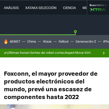
Suscríbete a
ANÁLISIS
XATAKA SELECCIÓN
CIENCIA
MOVILIDAD
HOY SE HABLA DE
AEMET
China
Waze
Fallout
Generación Z
iPh
🌿¡Últimas horas! Sorteo de robot cortacésped Mova ViAX
Foxconn, el mayor proveedor de
productos electrónicos del
mundo, prevé una escasez de
componentes hasta 2022